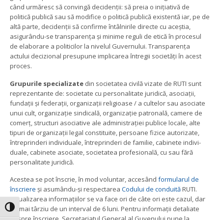
când urmăresc să convingă decidenții: să preia o inițiativă de
politică publică sau să modifice o politică publică existentă iar, pe de
altă parte, decidenții să confirme întâlnirile directe cu aceștia,
asigurându-se transparența și minime reguli de etică în procesul
de elaborare a politicilor la nivelul Guvernului. Transparența
actului decizional presupune implicarea întregii societăți în acest
proces.
Grupurile specializate
din societatea civilă vizate de RUTI sunt
reprezentante de: societate cu personalitate juridică, asociații,
fundații și federații, organizații religioase / a cultelor sau asociate
unui cult, organizație sindicală, organizație patronală, camere de
comerț, structuri asociative ale administrației publice locale, alte
tipuri de organizații legal constituite, persoane fizice autorizate,
întreprinderi individuale, întreprinderi de familie, cabinete indivi­
duale, cabinete asociate, societatea profesională, cu sau fără
personalitate juridică.
Acestea se pot înscrie, în mod voluntar, accesând
formularul de
înscriere
și asumându-și respectarea
Codului de conduită
RUTI.
Actualizarea informațiilor se va face ori de câte ori este cazul, dar
Toggle High Contrast
nu mai târziu de un interval de 6 luni. Pentru informații detaliate
despre înscriere, Secretariatul General al Guvenului pune la