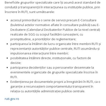
Beneficiile grupurilor specializate care își asumă acest standard de
conduită și transparență în interacțiunea cu instituțiile publice, prin
înscriere în RUTI, sunt următoarele:
accesul primordial la o serie de servicii precum E-Consultare
(buletinul actelor normative aflate în consultare publică) sau E-
Dezbatere (Calendarul Dezbaterilor Publice de la nivel central)
realizate de SGG cu scopul facilitării cunoașterii, cu
promptitudine, a priorităților de reglementare;
participarea la întâlniri de lucru organizate între membrii RUTI și
reprezentanții autorităților publice centrale, RUTI asumându-și
impulsionarea interacțiunii între membri;
posibilitatea întâlnirii directe, instituționale, cu factorii de
decizie;
participarea decidenților sau a persoanelor desemnate la
evenimentele organizate de grupurile specializate înscrise în
RUTI.
Evidențierea pe documentele proprii a înregistrării în RUTI, ca o
garanție a recunoașterii comportamentului transparent în
relația cu autoritățile administrației publice centrale.
ruti.gov.ro