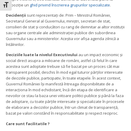
dispoziție un
ghid privind înscrierea grupurilor specializate
.
Toggle Font size
Decidenții
sunt reprezentați de: Prim – Ministrul României,
Secretarul General al Guvernului, miniștri, secretari de stat,
consilieri de stat și conducători cu rang de demnitar ai altor instituții
sau organe centrale ale administrației publice din subordinea
Guvernului sau a ministerelor. Aceștia vor afișa agenda zilnică a
întâlnirilor.
Deciziile
luate la nivelul Executivului
au un impact economic și
social direct asupra a milioane de români, astfel că felul în care
acestea sunt adoptate trebuie să fie bazat pe un proces cât mai
transparent posibil, deschis în mod egal tuturor părților interesate
de deciziile publice, participativ, în toate etapele. În acest context,
Guvernul României își manifestă întreaga disponibilitate de a
interacționa în mod echidistant, încă din etapa de identificare a
nevoilor ce stau la baza unei viitoare politici publice și până la faza
de adoptare, cu toate părțile interesate și specializate în procesele
de elaborare a deciziilor publice, într-un climat de transparență,
bazat pe valori constând în responsabilitate și respect reciproc.
Care sunt facilitatile ?