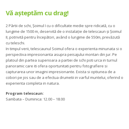
Vă așteptăm cu drag!
2 Pârtii de schi, Șoimul I cu o dificultate medie spre ridicată, cu o
lungime de 1500 m, deservită de o instalație de telescaun și Șoimul
II, potrivită pentru începători, având o lungime de 550m, prevăzută
cu teleschi.
In timpul verii, telescaunul Soimul ofera o experienta minunata si o
perspectiva impresionanta asupra peisajului montan din jur. Pe
platoul din partea superioara a partiei de schi poti urca in turnul
panoramic care iti ofera oportunitati pentru fotografiere si
capturarea unor imagini impresionante. Exista si optiunea de a
cobori pe jos sau de a efectua drumetii in varful muntelui, oferind o
experienta completa in natura.
Program telescaun:
Sambata – Duminica: 12.00 – 18.00