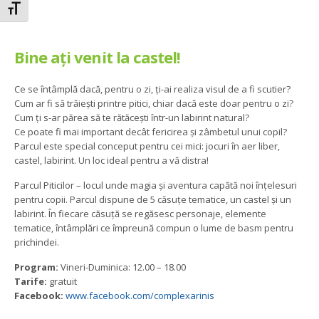
Toggle Font size
Bine ați venit la castel!
Ce se întâmplă dacă, pentru o zi, ți-ai realiza visul de a fi scutier?
Cum ar fi să trăiești printre pitici, chiar dacă este doar pentru o zi?
Cum ți s-ar părea să te rătăcești într-un labirint natural?
Ce poate fi mai important decât fericirea și zâmbetul unui copil?
Parcul este special conceput pentru cei mici: jocuri în aer liber,
castel, labirint. Un loc ideal pentru a vă distra!
Parcul Piticilor – locul unde magia și aventura capătă noi înțelesuri
pentru copii. Parcul dispune de 5 căsuțe tematice, un castel și un
labirint. În fiecare căsuță se regăsesc personaje, elemente
tematice, întâmplări ce împreună compun o lume de basm pentru
prichindei.
Program:
Vineri-Duminica: 12.00 – 18.00
Tarife:
gratuit
Facebook:
www.facebook.com/complexarinis