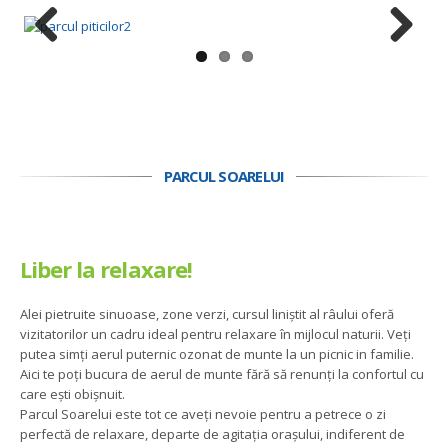
Previous
Next
PARCUL SOARELUI
Liber la relaxare!
Alei pietruite sinuoase, zone verzi, cursul liniștit al râului oferă
vizitatorilor un cadru ideal pentru relaxare în mijlocul naturii. Veți
putea simți aerul puternic ozonat de munte la un picnic in familie.
Aici te poți bucura de aerul de munte fără să renunți la confortul cu
care ești obișnuit.
Parcul Soarelui este tot ce aveți nevoie pentru a petrece o zi
perfectă de relaxare, departe de agitația orașului, indiferent de