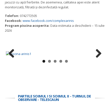
jacuzzi cu apă fierbinte. De asemenea, calitatea apei este atent
monitorizată, filtrată și dezinfectată regulat.
Telefon:
0742772505
Facebook:
www.facebook.com/complexarinis
Program piscina acoperita:
Data estimata a deschiderii – 15 iulie
2026
Previous
Next
PARTIILE SOIMUL I SI SOIMUL II - TURNUL DE
OBSERVARE - TELESCAUN