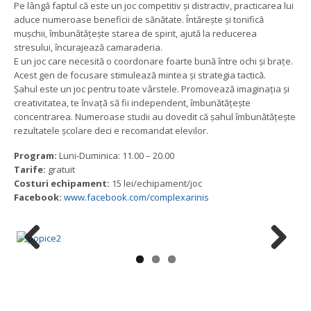
Pe lângă faptul că este un joc competitiv și distractiv, practicarea lui
aduce numeroase beneficii de sănătate. Întărește și tonifică
mușchii, îmbunătățește starea de spirit, ajută la reducerea
stresului, încurajează camaraderia.
E un joc care necesită o coordonare foarte bună între ochi și brațe.
Acest gen de focusare stimulează mintea și strategia tactică.
Șahul este un joc pentru toate vârstele. Promovează imaginația și
creativitatea, te învață să fii independent, îmbunătățește
concentrarea. Numeroase studii au dovedit că șahul îmbunătățește
rezultatele școlare deci e recomandat elevilor.
Program:
Luni-Duminica: 11.00 – 20.00
Tarife:
gratuit
Costuri echipament:
15 lei/echipament/joc
Facebook:
www.facebook.com/complexarinis
Previous
Next