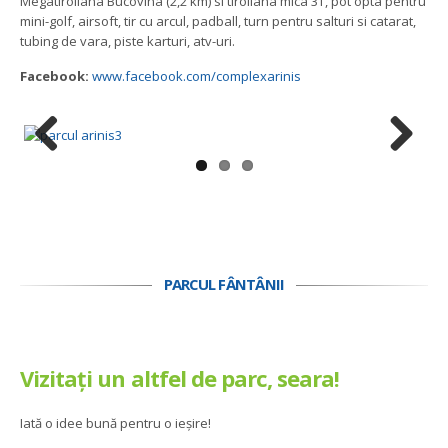
Megatiroliana Bucovina (2,2 km) si tiroliana mica 3T, pot opta pentru
mini-golf, airsoft, tir cu arcul, padball, turn pentru salturi si catarat,
tubing de vara, piste karturi, atv-uri.
Facebook:
www.facebook.com/complexarinis
Previous
Next
PARCUL FÂNTÂNII
Vizitați un altfel de parc, seara!
Iată o idee bună pentru o ieșire!