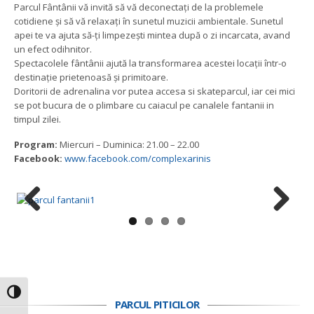
Parcul Fântânii vă invită să vă deconectați de la problemele
cotidiene și să vă relaxați în sunetul muzicii ambientale. Sunetul
apei te va ajuta să-ți limpezești mintea după o zi incarcata, avand
un efect odihnitor.
Spectacolele fântânii ajută la transformarea acestei locații într-o
destinație prietenoasă și primitoare.
Doritorii de adrenalina vor putea accesa si skateparcul, iar cei mici
se pot bucura de o plimbare cu caiacul pe canalele fantanii in
timpul zilei.
Program:
Miercuri – Duminica: 21.00 – 22.00
Facebook:
www.facebook.com/complexarinis
Previous
Next
Toggle High Contrast
PARCUL PITICILOR