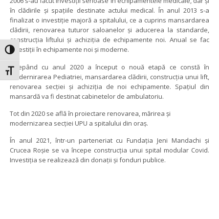
2006 s-au făcut investiții serioase în echipamentele medicale, dar și
în clădirile și spațiile destinate actului medical. În anul 2013 s-a
finalizat o investiție majoră a spitalului, ce a cuprins mansardarea
clădirii, renovarea tuturor saloanelor și aducerea la standarde,
construcția liftului și achiziția de echipamente noi. Anual se fac
investiții în echipamente noi și moderne.
Toggle High Contrast
Începând cu anul 2020 a început o nouă etapă ce constă în
Toggle Font size
modernirarea Pediatriei, mansardarea clădirii, construcția unui lift,
renovarea secției și achiziția de noi echipamente. Spațiul din
mansardă va fi destinat cabinetelor de ambulatoriu.
Tot din 2020 se află în proiectare renovarea, mărirea și
modernizarea secției UPU a spitalului din oraș.
În anul 2021, într-un parteneriat cu Fundația Jeni Mandachi și
Crucea Roșie se va începe construcția unui spital modular Covid.
Investiția se realizează din donații și fonduri publice.