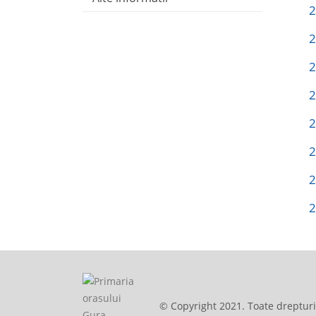
2
2
2
2
2
2
2
2
© Copyright 2021. Toate drepturi