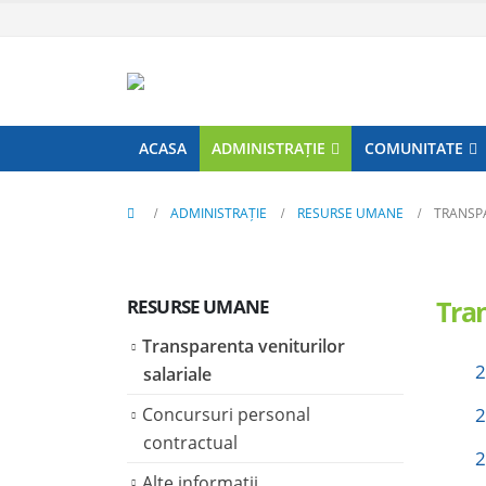
ACASA
ADMINISTRAȚIE
COMUNITATE
ADMINISTRAȚIE
RESURSE UMANE
TRANSPA
Tran
RESURSE UMANE
Transparenta veniturilor
2
salariale
Concursuri personal
2
contractual
2
Alte informatii