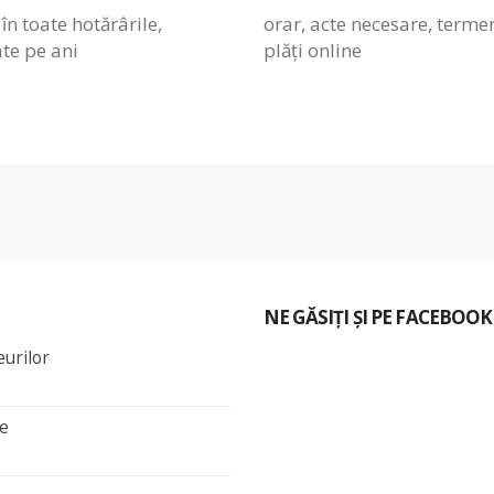
în toate hotărârile,
orar, acte necesare, terme
te pe ani
plăți online
NE GĂSIȚI ȘI PE FACEBOOK
eurilor
se