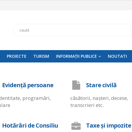
Search
PROIECTE
TURISM
INFORMAȚII PUBLICE
NOUTATI
Evidență persoane
Stare civilă
identitate, programări,
căsătorii, nașteri, decese,
lare
transcrieri etc.
Hotărâri de Consiliu
Taxe și impozite