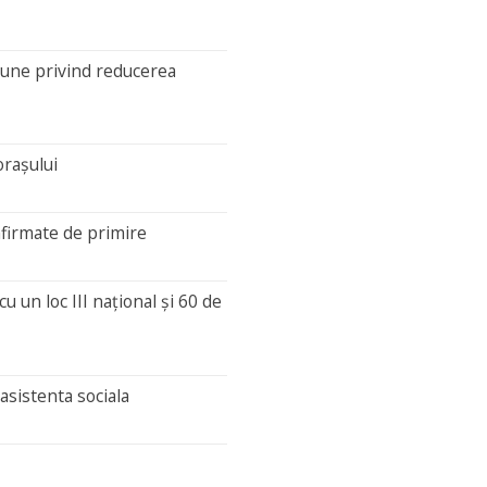
iune privind reducerea
orașului
firmate de primire
 un loc III național și 60 de
asistenta sociala