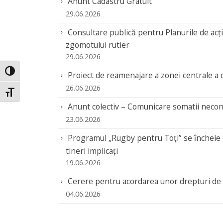
Anunt Cadastru Gratuit
29.06.2026
Consultare publică pentru Planurile de acț
zgomotului rutier
29.06.2026
Toggle High Contrast
Proiect de reamenajare a zonei centrale a 
26.06.2026
Toggle Font size
Anunt colectiv – Comunicare somatii necon
23.06.2026
Programul „Rugby pentru Toți” se încheie cu
tineri implicați
19.06.2026
Cerere pentru acordarea unor drepturi de 
04.06.2026