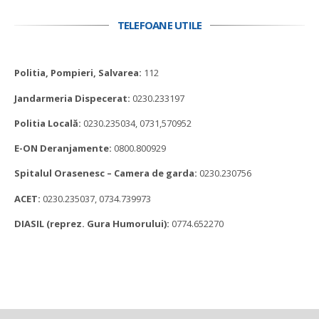
TELEFOANE UTILE
Politia, Pompieri, Salvarea:
112
Jandarmeria Dispecerat:
0230.233197
Politia Locală:
0230.235034, 0731,570952
E-ON Deranjamente:
0800.800929
Spitalul Orasenesc – Camera de garda:
0230.230756
ACET:
0230.235037, 0734.739973
DIASIL (reprez. Gura Humorului):
0774.652270