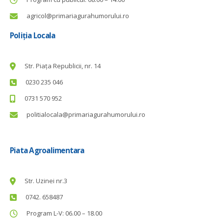
agricol@primariagurahumorului.ro
Poliția Locala
Str. Piața Republicii, nr. 14
0230 235 046
0731 570 952
politialocala@primariagurahumorului.ro
Piata Agroalimentara
Str. Uzinei nr.3
0742. 658487
Program L-V: 06.00 – 18.00