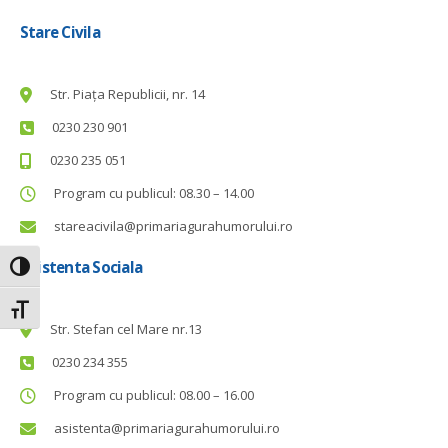
Stare Civila
Str. Piața Republicii, nr. 14
0230 230 901
0230 235 051
Program cu publicul: 08.30 – 14.00
stareacivila@primariagurahumorului.ro
Asistenta Sociala
Toggle High Contrast
Toggle Font size
Str. Stefan cel Mare nr.13
0230 234 355
Program cu publicul: 08.00 – 16.00
asistenta@primariagurahumorului.ro