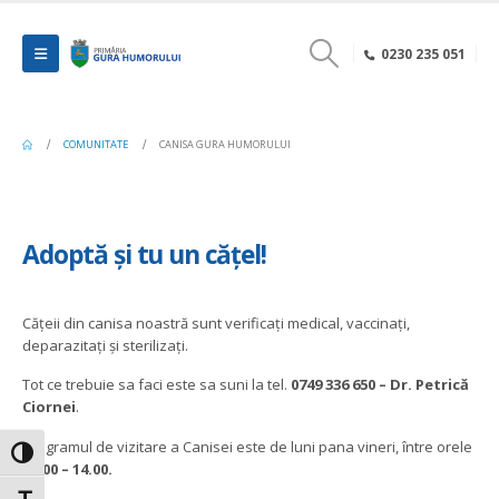
0230 235 051
COMUNITATE
CANISA GURA HUMORULUI
Adoptă și tu un cățel!
Cățeii din canisa noastră sunt verificați medical, vaccinați,
deparazitați și sterilizați.
Tot ce trebuie sa faci este sa suni la tel.
0749 336 650 – Dr. Petrică
Ciornei
.
Programul de vizitare a Canisei este de luni pana vineri, între orele
Toggle High Contrast
12.00 – 14.00.