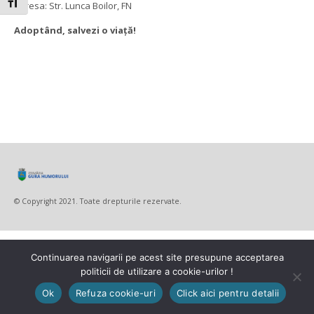
Toggle Font size
Adresa: Str. Lunca Boilor, FN
Adoptând, salvezi o viață!
© Copyright 2021. Toate drepturile rezervate.
Continuarea navigarii pe acest site presupune acceptarea
politicii de utilizare a cookie-urilor !
Ok
Refuza cookie-uri
Click aici pentru detalii