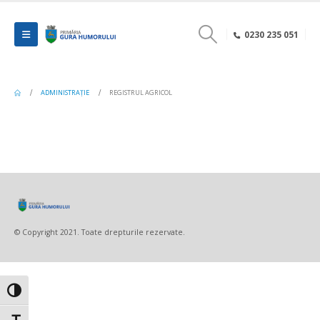
0230 235 051
ADMINISTRAȚIE
REGISTRUL AGRICOL
© Copyright 2021. Toate drepturile rezervate.
Toggle High Contrast