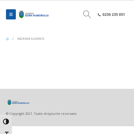
0230 235 051
INSCRIERE AUDIENTA
© Copyright 2021. Toate drepturile rezervate.
Toggle High Contrast