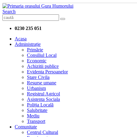
Search
0230 235 051
Acasa
Administrație
Primărie
Consiliul Local
Economic
Achizitii publice
Evidenta Persoanelor
Stare Civila
Resurse umane
Urbanism
Registrul Agricol
Asistenta Sociala
Poliția Locală
Salubritate
Mediu
Transport
Comunitate
Centrul Cultural