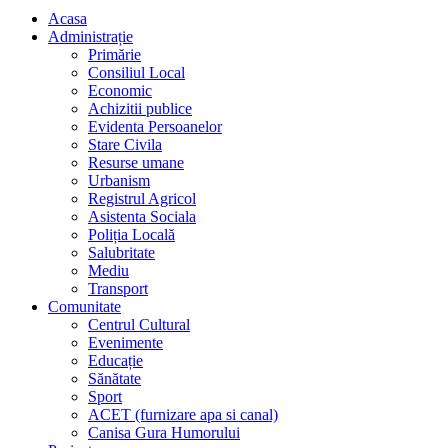
Acasa
Administrație
Primărie
Consiliul Local
Economic
Achizitii publice
Evidenta Persoanelor
Stare Civila
Resurse umane
Urbanism
Registrul Agricol
Asistenta Sociala
Poliția Locală
Salubritate
Mediu
Transport
Comunitate
Centrul Cultural
Evenimente
Educație
Sănătate
Sport
ACET (furnizare apa si canal)
Canisa Gura Humorului