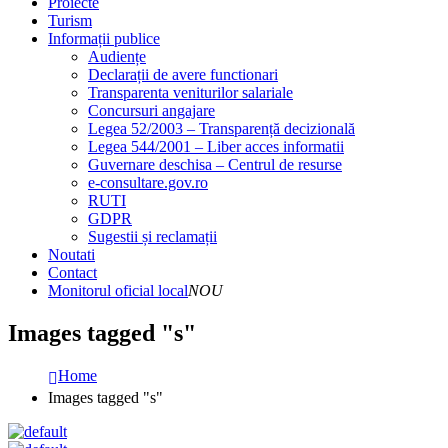
Proiecte
Turism
Informații publice
Audiențe
Declarații de avere functionari
Transparenta veniturilor salariale
Concursuri angajare
Legea 52/2003 – Transparență decizională
Legea 544/2001 – Liber acces informatii
Guvernare deschisa – Centrul de resurse
e-consultare.gov.ro
RUTI
GDPR
Sugestii și reclamații
Noutati
Contact
Monitorul oficial local
NOU
Images tagged "s"
Home
Images tagged "s"