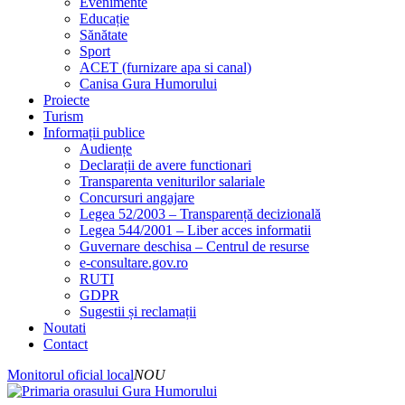
Evenimente
Educație
Sănătate
Sport
ACET (furnizare apa si canal)
Canisa Gura Humorului
Proiecte
Turism
Informații publice
Audiențe
Declarații de avere functionari
Transparenta veniturilor salariale
Concursuri angajare
Legea 52/2003 – Transparență decizională
Legea 544/2001 – Liber acces informatii
Guvernare deschisa – Centrul de resurse
e-consultare.gov.ro
RUTI
GDPR
Sugestii și reclamații
Noutati
Contact
Monitorul oficial local
NOU