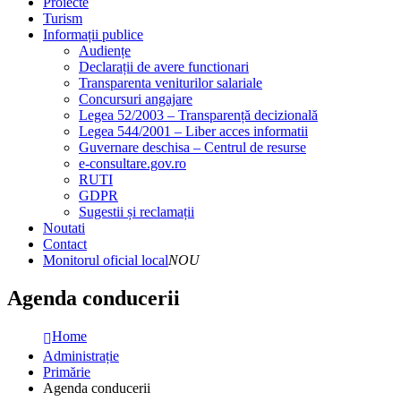
Proiecte
Turism
Informații publice
Audiențe
Declarații de avere functionari
Transparenta veniturilor salariale
Concursuri angajare
Legea 52/2003 – Transparență decizională
Legea 544/2001 – Liber acces informatii
Guvernare deschisa – Centrul de resurse
e-consultare.gov.ro
RUTI
GDPR
Sugestii și reclamații
Noutati
Contact
Monitorul oficial local
NOU
Agenda conducerii
Home
Administrație
Primărie
Agenda conducerii