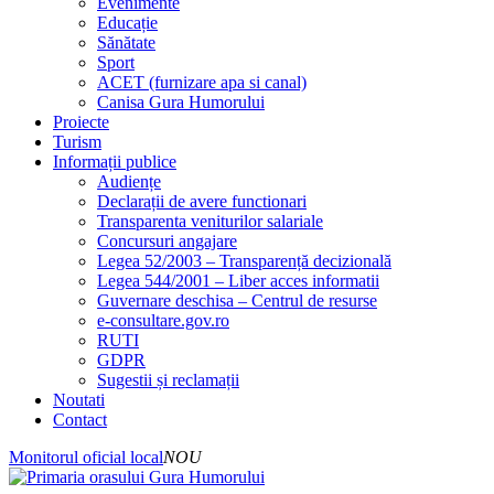
Evenimente
Educație
Sănătate
Sport
ACET (furnizare apa si canal)
Canisa Gura Humorului
Proiecte
Turism
Informații publice
Audiențe
Declarații de avere functionari
Transparenta veniturilor salariale
Concursuri angajare
Legea 52/2003 – Transparență decizională
Legea 544/2001 – Liber acces informatii
Guvernare deschisa – Centrul de resurse
e-consultare.gov.ro
RUTI
GDPR
Sugestii și reclamații
Noutati
Contact
Monitorul oficial local
NOU