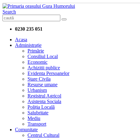
Search
0230 235 051
Acasa
Administrație
Primărie
Consiliul Local
Economic
Achizitii publice
Evidenta Persoanelor
Stare Civila
Resurse umane
Urbanism
Registrul Agricol
Asistenta Sociala
Poliția Locală
Salubritate
Mediu
Transport
Comunitate
Centrul Cultural