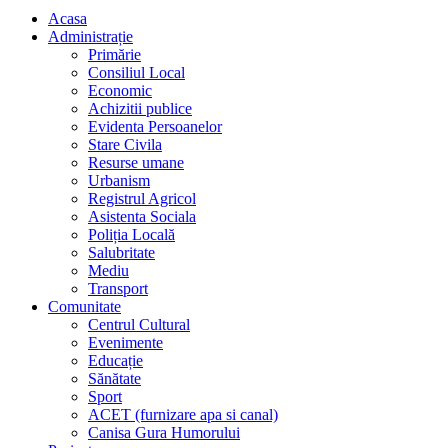
Acasa
Administrație
Primărie
Consiliul Local
Economic
Achizitii publice
Evidenta Persoanelor
Stare Civila
Resurse umane
Urbanism
Registrul Agricol
Asistenta Sociala
Poliția Locală
Salubritate
Mediu
Transport
Comunitate
Centrul Cultural
Evenimente
Educație
Sănătate
Sport
ACET (furnizare apa si canal)
Canisa Gura Humorului