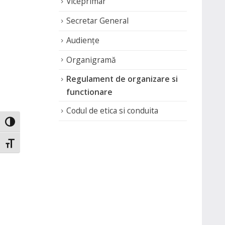
Viceprimar
Secretar General
Audiențe
Organigramă
Regulament de organizare si
functionare
Codul de etica si conduita
Toggle High Contrast
Toggle Font size