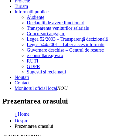
Proiecte
Turism
Informații publice
Audiențe
Declarații de avere functionari
Transparenta veniturilor salariale
Concursuri angajare
Legea 52/2003 – Transparență decizională
Legea 544/2001 – Liber acces informatii
Guvernare deschisa – Centrul de resurse
e-consultare.gov.ro
RUTI
GDPR
Sugestii și reclamații
Noutati
Contact
Monitorul oficial local
NOU
Prezentarea orasului
Home
Despre
Prezentarea orasului