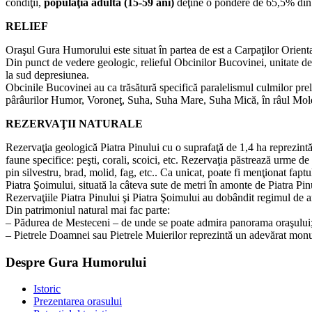
condiţii,
populaţia adultă (15-59 ani)
deţine o pondere de 65,5% din 
RELIEF
Oraşul Gura Humorului este situat în partea de est a Carpaţilor Oriental
Din punct de vedere geologic, relieful Obcinilor Bucovinei, unitate de
la sud depresiunea.
Obcinile Bucovinei au ca trăsătură specifică paralelismul culmilor pre
pârâurilor Humor, Voroneţ, Suha, Suha Mare, Suha Mică, în râul Moldova
REZERVAŢII NATURALE
Rezervaţia geologică Piatra Pinului cu o suprafaţă de 1,4 ha reprezint
faune specifice: peşti, corali, scoici, etc. Rezervaţia păstrează urme d
pin silvestru, brad, molid, fag, etc.. Ca unicat, poate fi menţionat fapt
Piatra Şoimului, situată la câteva sute de metri în amonte de Piatra Pinu
Rezervaţiile Piatra Pinului şi Piatra Şoimului au dobândit regimul de a
Din patrimoniul natural mai fac parte:
– Pădurea de Mesteceni – de unde se poate admira panorama oraşului
– Pietrele Doamnei sau Pietrele Muierilor reprezintă un adevărat monu
Despre Gura Humorului
Istoric
Prezentarea orasului