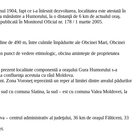
904, fapt ce i-a înlesnit dezvoltarea, localitatea este atestată în
 mănăstire a Humorului, la o distanţă de 6 km de actualul oraş.
publicată în Monitorul Oficial nr. 178 / 1 martie 2005.
dine de 490 m, între culmile împădurite ale Obcinei Mari, Obcinei
Din punct de vedere etimologic, obcina aminteşte de proprietatea
n prezent localitate componentă a oraşului Gura Humorului s-a
 la confluenţa acestuia cu râul Moldova.
ant. Zona Voroneţ reprezintă un reper al limitei dintre arealul pădurilor
a sud cu comuna Slatina, la sud – est cu comuna Valea Moldovei, la
– centrul administrativ al judeţului, 36 km de oraşul Fălticeni, 33
i.