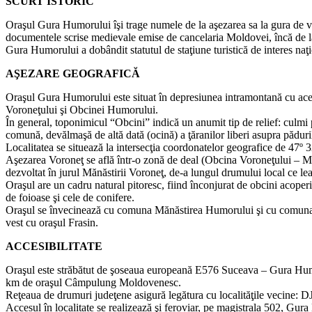
SCURT ISTORIC
Oraşul Gura Humorului îşi trage numele de la aşezarea sa la gura de vă
documentele scrise medievale emise de cancelaria Moldovei, încă de l
Gura Humorului a dobândit statutul de staţiune turistică de interes na
AŞEZARE GEOGRAFICĂ
Oraşul Gura Humorului este situat în depresiunea intramontană cu acel
Voroneţului şi Obcinei Humorului.
În general, toponimicul “Obcini” indică un anumit tip de relief: culmi 
comună, devălmaşă de altă dată (ocină) a ţăranilor liberi asupra păduril
Localitatea se situează la intersecţia coordonatelor geografice de 47º 32
Aşezarea Voroneţ se află într-o zonă de deal (Obcina Voroneţului – Mă
dezvoltat în jurul Mănăstirii Voroneţ, de-a lungul drumului local ce l
Oraşul are un cadru natural pitoresc, fiind înconjurat de obcini acoperit
de foioase şi cele de conifere.
Oraşul se învecinează cu comuna Mănăstirea Humorului şi cu comuna Pâ
vest cu oraşul Frasin.
ACCESIBILITATE
Oraşul este străbătut de şoseaua europeană E576 Suceava – Gura Humoru
km de oraşul Câmpulung Moldovenesc.
Reţeaua de drumuri judeţene asigură legătura cu localităţile vecine
Accesul în localitate se realizează şi feroviar, pe magistrala 502, Gur