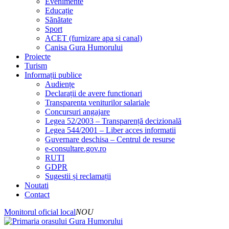
Evenimente
Educație
Sănătate
Sport
ACET (furnizare apa si canal)
Canisa Gura Humorului
Proiecte
Turism
Informații publice
Audiențe
Declarații de avere functionari
Transparenta veniturilor salariale
Concursuri angajare
Legea 52/2003 – Transparență decizională
Legea 544/2001 – Liber acces informatii
Guvernare deschisa – Centrul de resurse
e-consultare.gov.ro
RUTI
GDPR
Sugestii și reclamații
Noutati
Contact
Monitorul oficial local
NOU