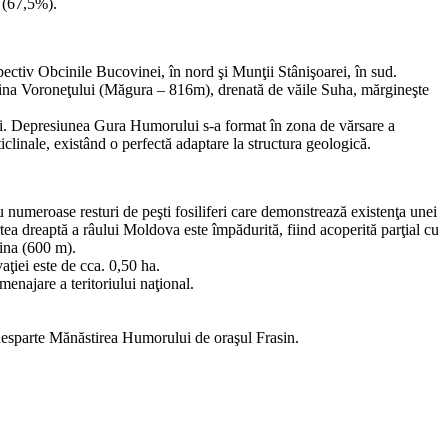
 (67,5%).
spectiv Obcinile Bucovinei, în nord şi Munţii Stânişoarei, în sud.
 Obcina Voroneţului (Măgura – 816m), drenată de văile Suha, mărgineşte
argi. Depresiunea Gura Humorului s-a format în zona de vărsare a
linale, existând o perfectă adaptare la structura geologică.
numeroase resturi de peşti fosiliferi care demonstrează existenţa unei
rtea dreaptă a râului Moldova este împădurită, fiind acoperită parţial cu
vina (600 m).
aţiei este de cca. 0,50 ha.
enajare a teritoriului naţional.
 desparte Mănăstirea Humorului de oraşul Frasin.