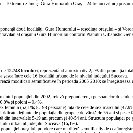
 – 10 trenuri zilnic şi Gura Humorului Oraş – 24 trenuri zilnic) precum ş
onenţă două localităţi: Gura Humorului – reşedinţa oraşului – şi Voron
ntravilan al oraşului Gura Humorului conform Planului Urbanistic General
ă de
15.748 locuitori
, reprezentând aproximativ 2,2% din populaţia tota
a şasea între cele 16 localităţi urbane de la nivelul judeţului Suceava.
egistrează modificări semnificative în perioada 2005-2010; se înregistre
sământul populaţiei din 2002, relevă preponderenţa persoanelor de etnie
 0,8% şi poloni – 0,4%.
ex feminin (52,1%; 8.198 persoane) faţă de cele de sex masculin (47,9
 ridicate deţinute de populaţia din grupele de vârstă de 55 ani şi peste f
tă din intervalele 5-19 ani precum şi 40-54 ani. Structura populaţiei pe 
ediului urban al judeţului Suceava (16,1%).
populaţiei oraşului, pondere care nu diferă semnificativ de cea înregist