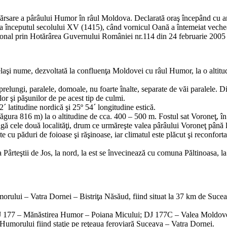
rsare a pârâului Humor în râul Moldova. Declarată oraş începând cu anul 1
a începutul secolului XV (1415), când vornicul Oană a întemeiat vechea
ţional prin Hotărârea Guvernului României nr.114 din 24 februarie 2005 
aşi nume, dezvoltată la confluenţa Moldovei cu râul Humor, la o altitu
prelungi, paralele, domoale, nu foarte înalte, separate de văi paralele. 
or şi păşunilor de pe acest tip de culmi.
´ latitudine nordică şi 25º 54´ longitudine estică.
gura 816 m) la o altitudine de cca. 400 – 500 m. Fostul sat Voroneţ, î
eagă cele două localităţi, drum ce urmăreşte valea pârâului Voroneţ până
e cu păduri de foioase şi răşinoase, iar climatul este plăcut şi reconfort
rteştii de Jos, la nord, la est se învecinează cu comuna Păltinoasa, l
lui – Vatra Dornei – Bistriţa Năsăud, fiind situat la 37 km de Suceava 
: DJ 177 – Mănăstirea Humor – Poiana Micului; DJ 177C – Valea Moldove
a Humorului fiind staţie pe reţeaua feroviară Suceava – Vatra Dornei.