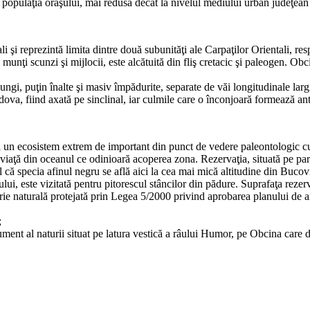
populaţia oraşului, mai redusă decât la nivelul mediului urban judeţean
i şi reprezintă limita dintre două subunităţi ale Carpaţilor Orientali, re
 munţi scunzi şi mijlocii, este alcătuită din fliş cretacic şi paleogen.
lungi, puţin înalte şi masiv împădurite, separate de văi longitudinale l
, fiind axată pe sinclinal, iar culmile care o înconjoară formează antic
ă un ecosistem extrem de important din punct de vedere paleontologic cu 
e viaţă din oceanul ce odinioară acoperea zona. Rezervaţia, situată pe pa
ul că specia afinul negru se află aici la cea mai mică altitudine din Buco
lui, este vizitată pentru pitorescul stâncilor din pădure. Suprafaţa rezerv
rie naturală protejată prin Legea 5/2000 privind aprobarea planului de am
;
ment al naturii situat pe latura vestică a râului Humor, pe Obcina care