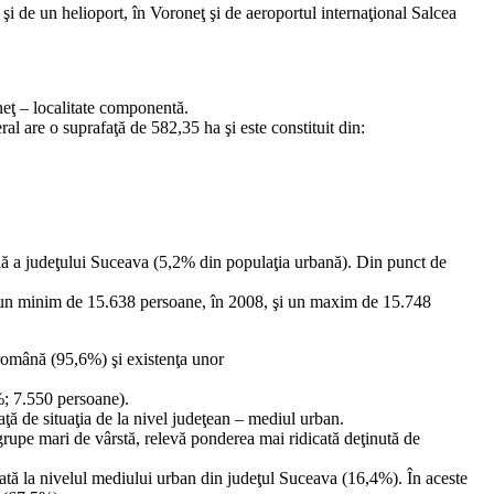
i de un helioport, în Voroneţ şi de aeroportul internaţional Salcea
eţ – localitate componentă.
 are o suprafaţă de 582,35 ha şi este constituit din:
lă a judeţului Suceava (5,2% din populaţia urbană). Din punct de
ază un minim de 15.638 persoane, în 2008, şi un maxim de 15.748
 română (95,6%) şi existenţa unor
%; 7.550 persoane).
aţă de situaţia de la nivel judeţean – mediul urban.
grupe mari de vârstă, relevă ponderea mai ridicată deţinută de
rată la nivelul mediului urban din judeţul Suceava (16,4%). În aceste