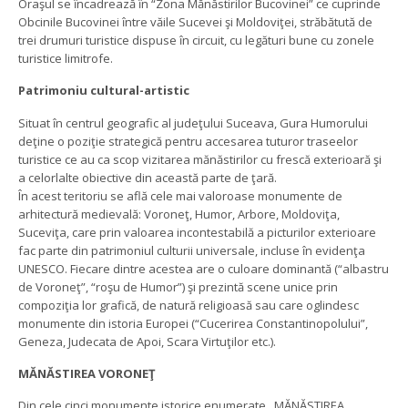
Oraşul se încadrează în “Zona Mănăstirilor Bucovinei” ce cuprinde
Obcinile Bucovinei între văile Sucevei şi Moldoviţei, străbătută de
trei drumuri turistice dispuse în circuit, cu legături bune cu zonele
turistice limitrofe.
Patrimoniu cultural-artistic
Situat în centrul geografic al judeţului Suceava, Gura Humorului
deţine o poziţie strategică pentru accesarea tuturor traseelor
turistice ce au ca scop vizitarea mănăstirilor cu frescă exterioară şi
a celorlalte obiective din această parte de ţară.
În acest teritoriu se află cele mai valoroase monumente de
arhitectură medievală: Voroneţ, Humor, Arbore, Moldoviţa,
Suceviţa, care prin valoarea incontestabilă a picturilor exterioare
fac parte din patrimoniul culturii universale, incluse în evidenţa
UNESCO. Fiecare dintre acestea are o culoare dominantă (“albastru
de Voroneţ”, “roşu de Humor”) şi prezintă scene unice prin
compoziţia lor grafică, de natură religioasă sau care oglindesc
monumente din istoria Europei (“Cucerirea Constantinopolului”,
Geneza, Judecata de Apoi, Scara Virtuţilor etc.).
MĂNĂSTIREA VORONEŢ
Din cele cinci monumente istorice enumerate, MĂNĂSTIREA