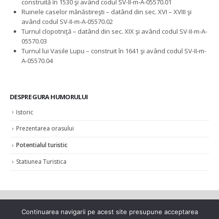
construită în 1530 şi având codul SV-II-m-A-05570.01
Ruinele caselor mănăstireşti – datând din sec. XVI – XVIII şi
având codul SV-II-m-A-05570.02
Turnul clopotniţă – datând din sec. XIX şi având codul SV-II-m-A-
05570.03
Turnul lui Vasile Lupu – construit în 1641 şi având codul SV-II-m-
A-05570.04
DESPRE GURA HUMORULUI
Istoric
Prezentarea orasului
Potentialul turistic
Statiunea Turistica
Continuarea navigarii pe acest site presupune acceptarea