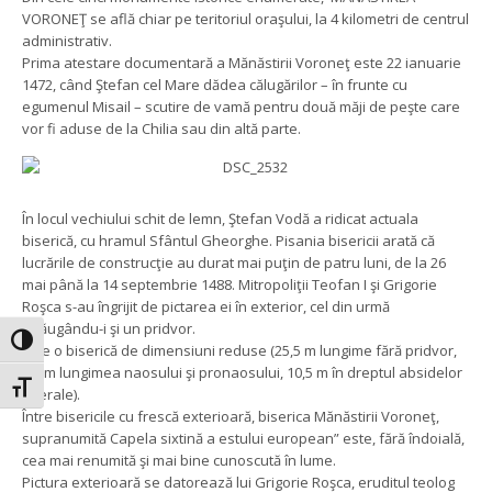
VORONEŢ se află chiar pe teritoriul oraşului, la 4 kilometri de centrul
administrativ.
Prima atestare documentară a Mănăstirii Voroneţ este 22 ianuarie
1472, când Ştefan cel Mare dădea călugărilor – în frunte cu
egumenul Misail – scutire de vamă pentru două măji de peşte care
vor fi aduse de la Chilia sau din altă parte.
În locul vechiului schit de lemn, Ştefan Vodă a ridicat actuala
biserică, cu hramul Sfântul Gheorghe. Pisania bisericii arată că
lucrările de construcţie au durat mai puţin de patru luni, de la 26
mai până la 14 septembrie 1488. Mitropoliţii Teofan I şi Grigorie
Roşca s-au îngrijit de pictarea ei în exterior, cel din urmă
adăugându-i şi un pridvor.
Toggle High Contrast
Este o biserică de dimensiuni reduse (25,5 m lungime fără pridvor,
7,7 m lungimea naosului şi pronaosului, 10,5 m în dreptul absidelor
Toggle Font size
laterale).
Între bisericile cu frescă exterioară, biserica Mănăstirii Voroneţ,
supranumită Capela sixtină a estului european” este, fără îndoială,
cea mai renumită şi mai bine cunoscută în lume.
Pictura exterioară se datorează lui Grigorie Roşca, eruditul teolog