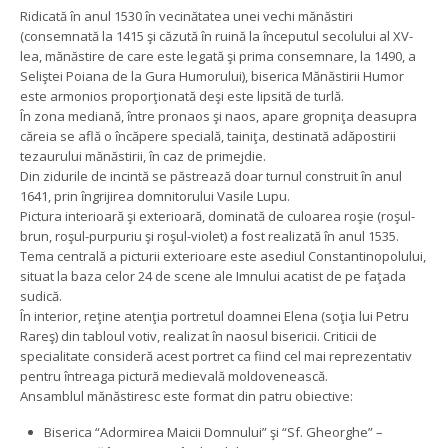
Ridicată în anul 1530 în vecinătatea unei vechi mănăstiri
(consemnată la 1415 şi căzută în ruină la începutul secolului al XV-
lea, mănăstire de care este legată şi prima consemnare, la 1490, a
Seliştei Poiana de la Gura Humorului), biserica Mănăstirii Humor
este armonios proporţionată deşi este lipsită de turlă.
În zona mediană, între pronaos şi naos, apare gropniţa deasupra
căreia se află o încăpere specială, tainiţa, destinată adăpostirii
tezaurului mănăstirii, în caz de primejdie.
Din zidurile de incintă se păstrează doar turnul construit în anul
1641, prin îngrijirea domnitorului Vasile Lupu.
Pictura interioară şi exterioară, dominată de culoarea roşie (roşul-
brun, roşul-purpuriu şi roşul-violet) a fost realizată în anul 1535.
Tema centrală a picturii exterioare este asediul Constantinopolului,
situat la baza celor 24 de scene ale Imnului acatist de pe faţada
sudică.
În interior, reţine atenţia portretul doamnei Elena (soţia lui Petru
Rareş) din tabloul votiv, realizat în naosul bisericii. Criticii de
specialitate consideră acest portret ca fiind cel mai reprezentativ
pentru întreaga pictură medievală moldovenească.
Ansamblul mănăstiresc este format din patru obiective:
Biserica “Adormirea Maicii Domnului” şi “Sf. Gheorghe” –