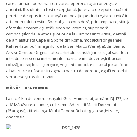
care a urmărit personal realizarea operei călugărilor-zugravi
anonimi. Rezultatul a fost excepţional: Judecata de Apoi ocupă tot
peretele de apus într-o uriaşă compoziţie pe cinci registre, unică în
arta orientului creştin. Specialiştii o consideră, prin amploare, ştiinţa
efectului decorativ şi strălucirea policromiei, superioară
compoziţiilor de la Athos şi celor de la Camposanto (Pisa), demnă
de a fi alăturată Capelei Sixtine din Roma, mozaicurilor geamiei
Kahrie (Istanbul), imaginilor de la San Marco (Veneţia), din Siena,
Assisi, Orvieto. Originalitatea artistului constă şi în curajul său de a
introduce în scenă instrumente muzicale moldoveneşti (bucium,
cobză), peisaj local, ştergare, veşminte populare – totul pe un fond
albastru ce a născut sintagma albastru de Voroneţ egală verdelui
Veronese şi roşului Titzian.
MĂNĂSTIREA HUMOR
La nici 6 km de centrul oraşului Gura Humorului, urmând DJ 177, se
află Mănăstirea Humor, cu hramul Adormirii Maicii Domnului
(15august), ctitoria logofătului Teodor Bubuiog şi a soţiei sale,
Anastasia.