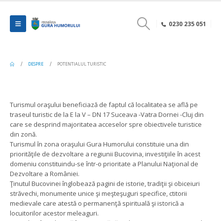
0230 235 051
DESPRE
POTENTIALUL TURISTIC
Turismul oraşului beneficiază de faptul că localitatea se află pe
traseul turistic de la E la V – DN 17 Suceava -Vatra Dornei -Cluj din
care se desprind majoritatea acceselor spre obiectivele turistice
din zonă.
Turismul în zona oraşului Gura Humorului constituie una din
priorităţile de dezvoltare a regiunii Bucovina, investiţiile în acest
domeniu constituindu-se într-o prioritate a Planului Naţional de
Dezvoltare a României.
Ţinutul Bucovinei înglobează pagini de istorie, tradiţii şi obiceiuri
străvechi, monumente unice şi meşteşuguri specifice, ctitorii
medievale care atestă o permanenţă spirituală şi istorică a
locuitorilor acestor meleaguri.