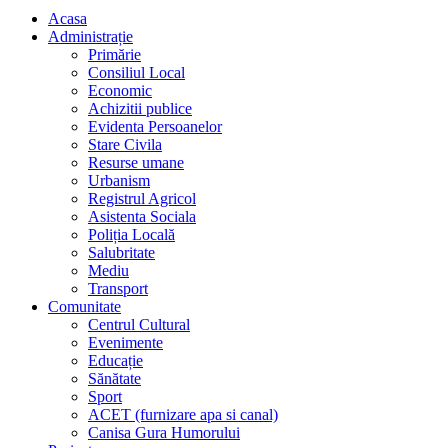
Acasa
Administrație
Primărie
Consiliul Local
Economic
Achizitii publice
Evidenta Persoanelor
Stare Civila
Resurse umane
Urbanism
Registrul Agricol
Asistenta Sociala
Poliția Locală
Salubritate
Mediu
Transport
Comunitate
Centrul Cultural
Evenimente
Educație
Sănătate
Sport
ACET (furnizare apa si canal)
Canisa Gura Humorului