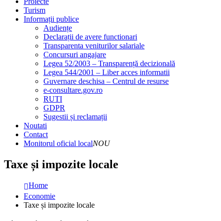
Proiecte
Turism
Informații publice
Audiențe
Declarații de avere functionari
Transparenta veniturilor salariale
Concursuri angajare
Legea 52/2003 – Transparență decizională
Legea 544/2001 – Liber acces informatii
Guvernare deschisa – Centrul de resurse
e-consultare.gov.ro
RUTI
GDPR
Sugestii și reclamații
Noutati
Contact
Monitorul oficial local
NOU
Taxe și impozite locale
Home
Economie
Taxe și impozite locale