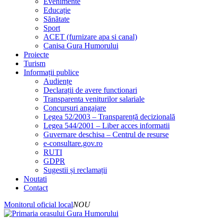
Evenimente
Educație
Sănătate
Sport
ACET (furnizare apa si canal)
Canisa Gura Humorului
Proiecte
Turism
Informații publice
Audiențe
Declarații de avere functionari
Transparenta veniturilor salariale
Concursuri angajare
Legea 52/2003 – Transparență decizională
Legea 544/2001 – Liber acces informatii
Guvernare deschisa – Centrul de resurse
e-consultare.gov.ro
RUTI
GDPR
Sugestii și reclamații
Noutati
Contact
Monitorul oficial local
NOU