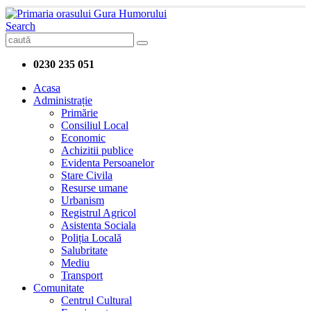
Search
0230 235 051
Acasa
Administrație
Primărie
Consiliul Local
Economic
Achizitii publice
Evidenta Persoanelor
Stare Civila
Resurse umane
Urbanism
Registrul Agricol
Asistenta Sociala
Poliția Locală
Salubritate
Mediu
Transport
Comunitate
Centrul Cultural