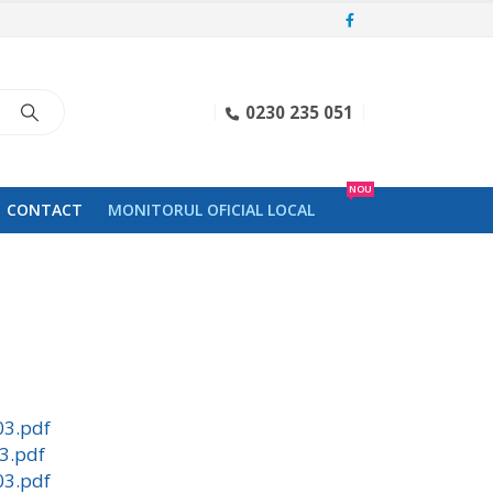
0230 235 051
NOU
CONTACT
MONITORUL OFICIAL LOCAL
03.pdf
03.pdf
03.pdf