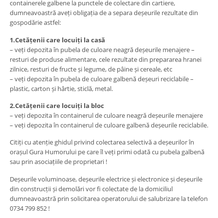
containerele galbene la punctele de colectare din cartiere,
dumneavoastră aveți obligația de a separa deșeurile rezultate din
gospodărie astfel:
1.Cetățenii care locuiți la casă
– veți depozita în pubela de culoare neagră deșeurile menajere –
resturi de produse alimentare, cele rezultate din prepararea hranei
zilnice, resturi de fructe și legume, de pâine și cereale, etc
– veți depozita în pubela de culoare galbenă deșeuri reciclabile –
plastic, carton și hârtie, sticlă, metal.
2.Cetățenii care locuiți la bloc
– veți depozita în containerul de culoare neagră deșeurile menajere
– veți depozita în containerul de culoare galbenă deșeurile reciclabile.
Citiți cu atenție ghidul privind colectarea selectivă a deșeurilor în
orașul Gura Humorului pe care îl veți primi odată cu pubela galbenă
sau prin asociațiile de proprietari !
Deșeurile voluminoase, deșeurile electrice și electronice și deșeurile
din construcții și demolări vor fi colectate de la domiciliul
dumneavoastră prin solicitarea operatorului de salubrizare la telefon
0734 799 852 !