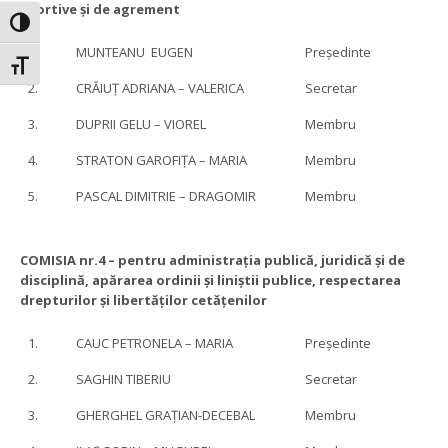
sportive și de agrement
Toggle High Contrast
1.
MUNTEANU EUGEN
Președinte
Toggle Font size
2.
CRĂIUȚ ADRIANA – VALERICA
Secretar
3.
DUPRII GELU – VIOREL
Membru
4.
STRATON GAROFIȚA – MARIA
Membru
5.
PASCAL DIMITRIE – DRAGOMIR
Membru
COMISIA nr.4 –
pentru administrația publică, juridică și de
disciplină, apărarea ordinii și liniștii publice, respectarea
drepturilor și libertăților cetățenilor
1.
CAUC PETRONELA – MARIA
Președinte
2.
SAGHIN TIBERIU
Secretar
3.
GHERGHEL GRAȚIAN-DECEBAL
Membru