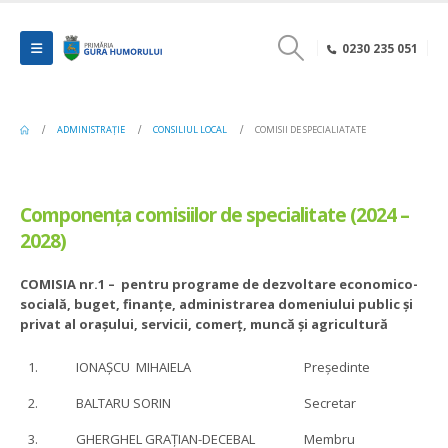
0230 235 051
ADMINISTRAȚIE
CONSILIUL LOCAL
COMISII DE SPECIALIATATE
Componența comisiilor de specialitate (2024 –
2028)
COMISIA nr.1 –
pentru programe de dezvoltare economico-
socială, buget, finanțe, administrarea domeniului public și
privat al orașului, servicii, comerț, muncă și agricultură
1.
IONAȘCU MIHAIELA
Președinte
2.
BALTARU SORIN
Secretar
3.
GHERGHEL GRAȚIAN-DECEBAL
Membru