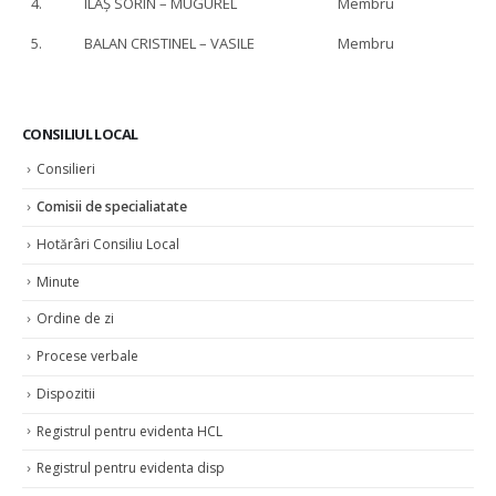
4.
ILAȘ SORIN – MUGUREL
Membru
5.
BALAN CRISTINEL – VASILE
Membru
CONSILIUL LOCAL
Consilieri
Comisii de specialiatate
Hotărâri Consiliu Local
Minute
Ordine de zi
Procese verbale
Dispozitii
Registrul pentru evidenta HCL
Registrul pentru evidenta disp