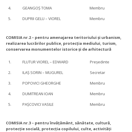
4.
GEANGOȘ TOMA
Membru
5.
DUPRII GELU – VIOREL
Membru
COMISIA nr.2 – pentru amenajarea teritoriului și urbanism,
realizarea lucrărilor publice, protecția mediului, turism,
conservarea monumentelor istorice și de arhitectură
1.
FLUTUR VIOREL – EDWARD
Președinte
2.
ILAȘ SORIN – MUGUREL
Secretar
3.
POPOVICI GHEORGHE
Membru
4.
DUMITREAN IOAN
Membru
5.
PAȘCOVICI VASILE
Membru
COMISIA nr.3
– pentru învățământ, sănătate, cultură,
protecție socială, protecția copilului, culte, activități