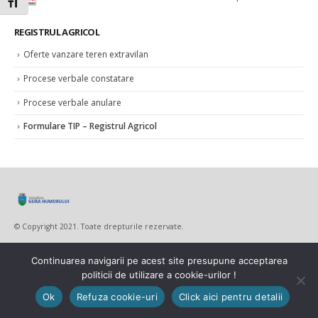
Toggle Font size
REGISTRUL AGRICOL
Oferte vanzare teren extravilan
Procese verbale constatare
Procese verbale anulare
Formulare TIP – Registrul Agricol
© Copyright 2021. Toate drepturile rezervate.
Continuarea navigarii pe acest site presupune acceptarea
politicii de utilizare a cookie-urilor !
Ok
Refuza cookie-uri
Click aici pentru detalii