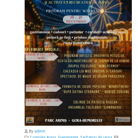
By
admin
Complex Arinis
,
Evenimente
,
Sarbatori de iarna