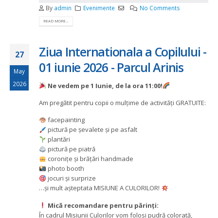
By
admin
Evenimente
No Comments
READ MORE...
Ziua Internationala a Copilului -
27
01 iunie 2026 - Parcul Arinis
May
2026
Ne vedem pe 1 Iunie, de la ora 11:00!
Am pregătit pentru copii o mulțime de activități GRATUITE:
facepainting
pictură pe șevalete și pe asfalt
plantări
pictură pe piatră
coronițe și brățări handmade
photo booth
jocuri și surprize
…și mult așteptata MISIUNE A CULORILOR!
Mică recomandare pentru părinți:
În cadrul Misiunii Culorilor vom folosi pudră colorată,