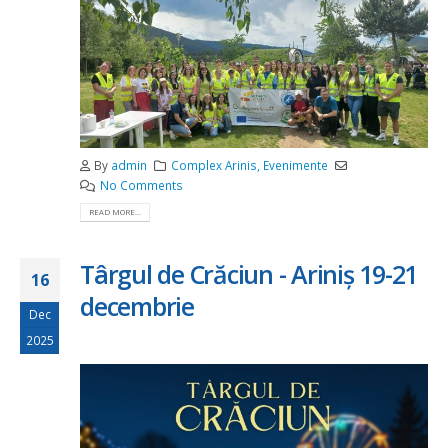
By
admin
Complex Arinis
,
Evenimente
No Comments
READ MORE...
Târgul de Crăciun - Ariniș 19-21
16
decembrie
Dec
2025