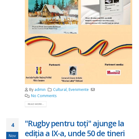
By
admin
Cultural
,
Evenimente
No Comments
READ MORE...
"Rugby pentru toți" ajunge la
4
ediția a IX-a, unde 50 de tineri
Nov