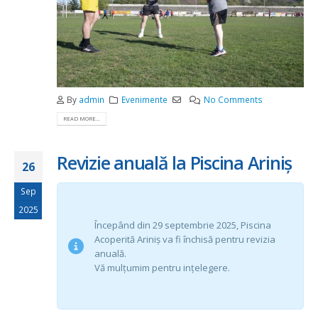
By
admin
Evenimente
No Comments
READ MORE...
Revizie anuală la Piscina Ariniș
26
Sep
2025
Începând din 29 septembrie 2025, Piscina
Acoperită Ariniș va fi închisă pentru revizia
anuală.
Vă mulțumim pentru ințelegere.