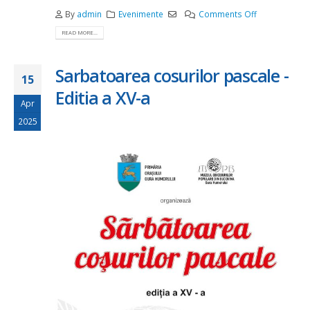
on
By
admin
Evenimente
Comments Off
Revizie
READ MORE...
anuală
la
Piscina
Sarbatoarea cosurilor pascale -
15
Ariniș
Editia a XV-a
Apr
2025