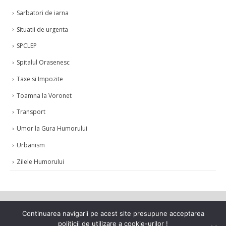
Sarbatori de iarna
Situatii de urgenta
SPCLEP
Spitalul Orasenesc
Taxe si Impozite
Toamna la Voronet
Transport
Umor la Gura Humorului
Urbanism
Zilele Humorului
Continuarea navigarii pe acest site presupune acceptarea
politicii de utilizare a cookie-urilor !