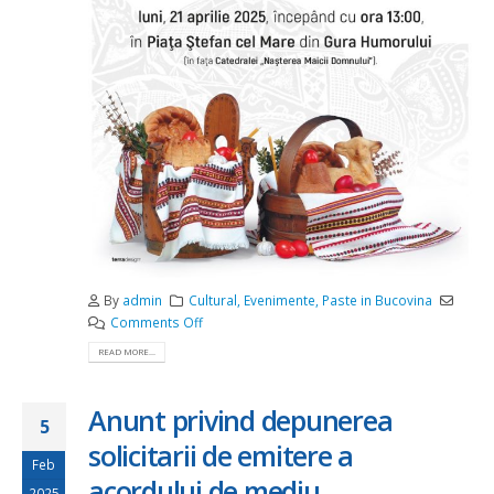
By
admin
Cultural
,
Evenimente
,
Paste in Bucovina
on
Comments Off
Sarbatoarea
READ MORE...
cosurilor
pascale
–
Anunt privind depunerea
5
Editia
solicitarii de emitere a
a
Feb
XV-
acordului de mediu
2025