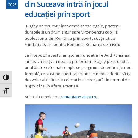
din Suceava intră în jocul
2025
educației prin sport
„Rugby pentru toți” înseamnă șanse egale, prietenii
durabile și un drum sigur spre viitor pentru copiii și
adolescenții din România prin sport , susținut de
Fundația Dacia pentru România: România se mișcă.
La începutul acestui an școlar, Fundația Te Aud România
lansează ediția a noua a proiectului „Rugby pentru toți”,
unul dintre cele mai complexe programe de educație non
formală, ce susține tinerii talentați din medii diferite să își
Toggle High Contrast
dezvolte abilitățile la cel mai înalt nivel, atât în terenul de
rugby cât și în afara acestuia.
Toggle Font size
Aricolul complet pe
romaniapozitiva.ro.