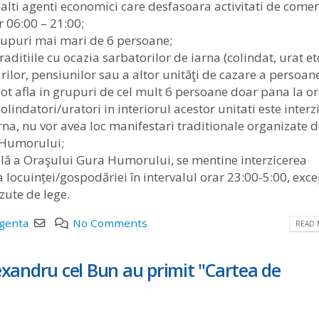
lalti agenti economici care desfasoara activitati de comer
r 06:00 – 21:00;
grupuri mai mari de 6 persoane;
itiile cu ocazia sarbatorilor de iarna (colindat, urat etc
rilor, pensiunilor sau a altor unităţi de cazare a persoan
pot afla in grupuri de cel mult 6 persoane doar pana la o
olindatori/uratori in interiorul acestor unitati este interz
rna, nu vor avea loc manifestari traditionale organizate 
 Humorului;
ială a Oraşului Gura Humorului, se mentine interzicerea
a locuinței/gospodăriei în intervalul orar 23:00-5:00, exce
zute de lege.
rgenta
No Comments
READ 
lexandru cel Bun au primit "Cartea de