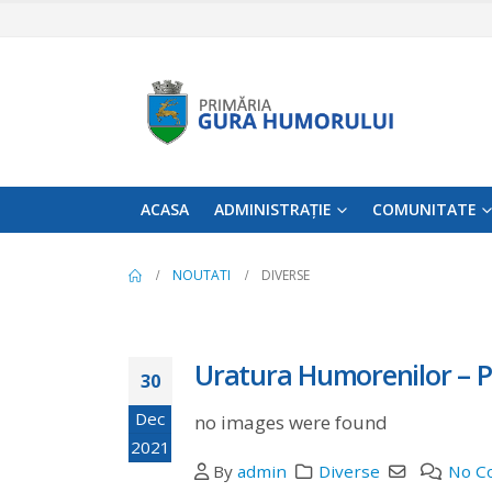
ACASA
ADMINISTRAȚIE
COMUNITATE
NOUTATI
DIVERSE
Uratura Humorenilor – P
30
Dec
no images were found
2021
By
admin
Diverse
No C