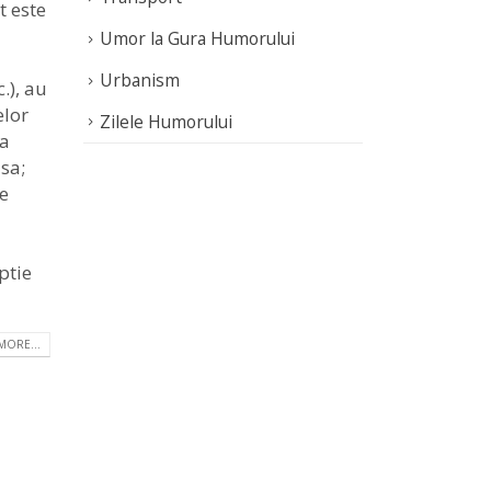
t este
Umor la Gura Humorului
Urbanism
.), au
elor
Zilele Humorului
ra
isa;
de
ptie
MORE...