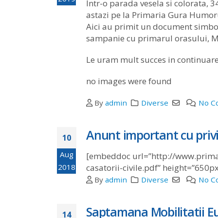
Intr-o parada vesela si colorata, 
astazi pe la Primaria Gura Humor
Aici au primit un document simboli
sampanie cu primarul orasului, M
Le uram mult succes in continuare
no images were found
By
admin
Diverse
No C
Anunt important cu privire
10
Aug
[embeddoc url=”http://www.prima
2018
casatorii-civile.pdf” height=”650p
By
admin
Diverse
No C
Saptamana Mobilitatii E
14