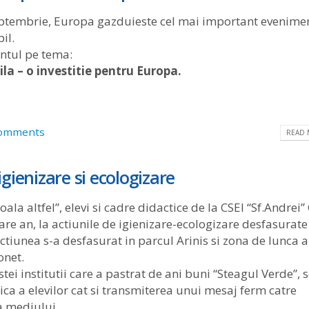
septembrie, Europa gazduieste cel mai important evenime
il.
ntul pe tema:
ila – o investitie pentru Europa.
omments
READ 
 igienizare si ecologizare
ala altfel”, elevi si cadre didactice de la CSEI “Sf.Andrei
are an, la actiunile de igienizare-ecologizare desfasurate
ctiunea s-a desfasurat in parcul Arinis si zona de lunca a
onet.
i institutii care a pastrat de ani buni “Steagul Verde”, 
a a elevilor cat si transmiterea unui mesaj ferm catre
a mediului.