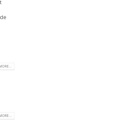
t
 de
MORE...
MORE...