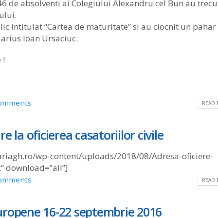
346 de absolventi ai Colegiului Alexandru cel Bun au trecu
ului.
c intitulat “Cartea de maturitate” si au ciocnit un pahar
arius Ioan Ursaciuc.
 !
omments
READ 
 la oficierea casatoriilor civile
riagh.ro/wp-content/uploads/2018/08/Adresa-oficiere-
x” download=”all”]
omments
READ 
uropene 16-22 septembrie 2016