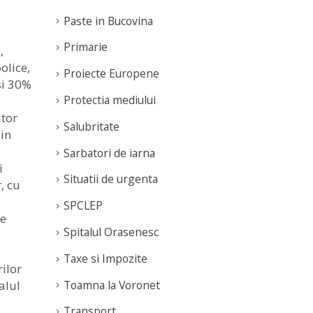
Paste in Bucovina
Primarie
,
olice,
Proiecte Europene
si 30%
Protectia mediului
ltor
Salubritate
 in
Sarbatori de iarna
i
Situatii de urgenta
, cu
SPCLEP
ie
Spitalul Orasenesc
Taxe si Impozite
rilor
Toamna la Voronet
alul
Transport