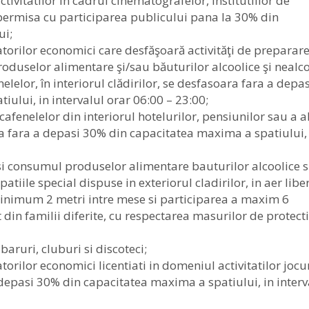
ivitatilor in cadrul cinematografelor, institutiilor de
 permisa cu participarea publicului pana la 30% din
ui;
atorilor economici care desfăşoară activităţi de preparare
oduselor alimentare şi/sau băuturilor alcoolice şi nealco
nelelor, în interiorul clădirilor, se desfasoara fara a depa
ului, in intervalul orar 06:00 – 23:00;
 cafenelelor din interiorul hotelurilor, pensiunilor sau a a
ra fara a depasi 30% din capacitatea maxima a spatiului,
i consumul produselor alimentare bauturilor alcoolice s
tiile special dispuse in exteriorul cladirilor, in aer liber
inimum 2 metri intre mese si participarea a maxim 6
din familii diferite, cu respectarea masurilor de protect
baruri, cluburi si discoteci;
torilor economici licentiati in domeniul activitatilor jocu
depasi 30% din capacitatea maxima a spatiului, in interv