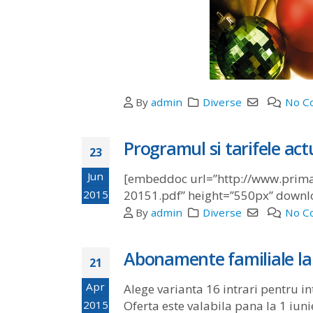
By
admin
Diverse
No C
Programul si tarifele actu
23
Jun
[embeddoc url=”http://www.prim
2015
20151.pdf” height=”550px” downlo
By
admin
Diverse
No C
Abonamente familiale la 
21
Apr
Alege varianta 16 intrari pentru int
2015
Oferta este valabila pana la 1 iuni