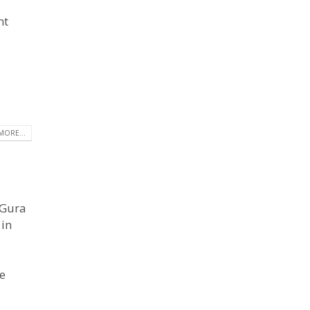
nt
MORE...
” Gura
 in
se