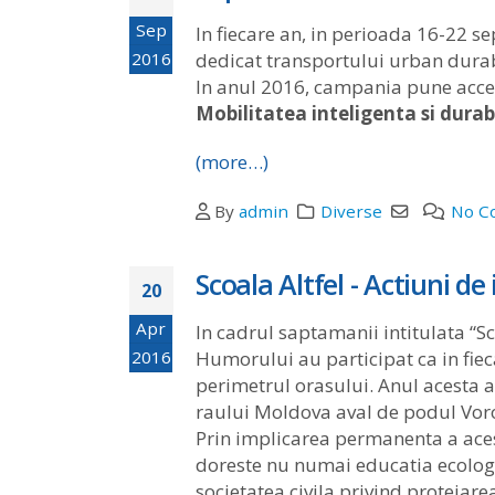
Sep
In fiecare an, in perioada 16-22 
2016
dedicat transportului urban durab
In anul 2016, campania pune acce
Mobilitatea inteligenta si durab
(more…)
By
admin
Diverse
No C
Scoala Altfel - Actiuni de
20
Apr
In cadrul saptamanii intitulata “Sco
2016
Humorului au participat ca in fiec
perimetrul orasului. Anul acesta a
raului Moldova aval de podul Vor
Prin implicarea permanenta a aceste
doreste nu numai educatia ecologic
societatea civila privind protejare