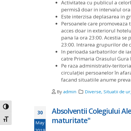
Activitatea cu publicul a celor
permisă doar in intervalul ora
Este interzisa deplasarea in 
Persoanele care promoveaza trad
acces doar in exteriorul hotelu
pana la ora 23:00. Acestia se 
23:00. Intrarea grupurilor de c
In perioada sarbatorilor de ia
catre Primaria Orasului Gura
Pe raza administrativ-teritor
circulației persoanelor în afar
facand situatiile anume preva
By
admin
Diverse
,
Situatii de u
Toggle High Contrast
Absolventii Colegiului A
30
maturitate"
Toggle Font size
May
2019