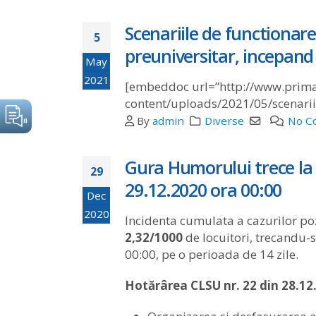
Scenariile de functionare
5
preuniversitar, incepand
May
2021
[embeddoc url=”http://www.prima
content/uploads/2021/05/scenarii
By
admin
Diverse
No C
Gura Humorului trece la 
29
29.12.2020 ora 00:00
Dec
2020
Incidenta cumulata a cazurilor po
2,32/1000
de locuitori, trecandu-
00:00, pe o perioada de 14 zile.
Hotărârea CLSU nr. 22 din 28.12