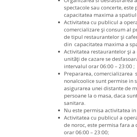
Organizarea si desfasurarea act
spectacole sau concerte, este
capacitatea maxima a spatiul
Activitatea cu publicul a oper
comercializare şi consum al pr
de tipul restaurantelor şi cafe
din capacitatea maxima a spati
Activitatea restaurantelor şi a
unităţi de cazare se desfasoa
intervalul orar 06:00 – 23:00 ;
Prepararea, comercializarea s
nonalcoolice sunt permise in spa
asigurarea unei distante de m
persoane la o masa, daca sunt 
sanitara.
Nu este permisa activitatea in 
Activitatea cu publicul a opera
de noroc, este permisa fara a 
orar 06:00 – 23:00;