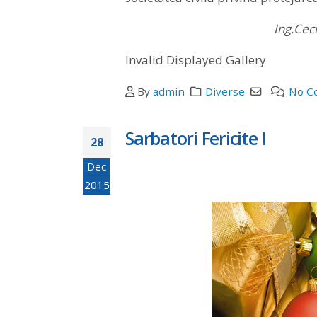
Ing.Cec
Invalid Displayed Gallery
By
admin
Diverse
No C
Sarbatori Fericite !
28
Dec
2015