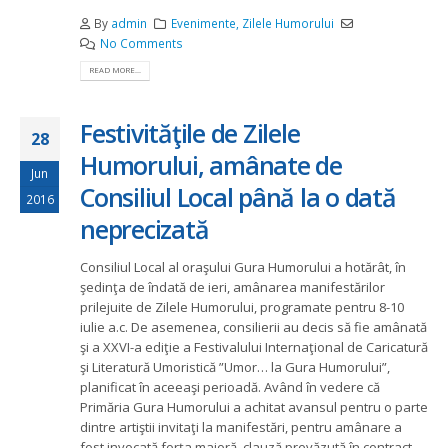
By
admin
Evenimente
,
Zilele Humorului
No Comments
READ MORE...
Festivităţile de Zilele
28
Humorului, amânate de
Jun
Consiliul Local până la o dată
2016
neprecizată
Consiliul Local al oraşului Gura Humorului a hotărât, în
şedinţa de îndată de ieri, amânarea manifestărilor
prilejuite de Zilele Humorului, programate pentru 8-10
iulie a.c. De asemenea, consilierii au decis să fie amânată
şi a XXVI-a ediţie a Festivalului Internaţional de Caricatură
şi Literatură Umoristică ”Umor… la Gura Humorului”,
planificat în aceeaşi perioadă. Având în vedere că
Primăria Gura Humorului a achitat avansul pentru o parte
dintre artiştii invitaţi la manifestări, pentru amânare a
fost invocată forţa majoră, clauză prevăzută în contract.