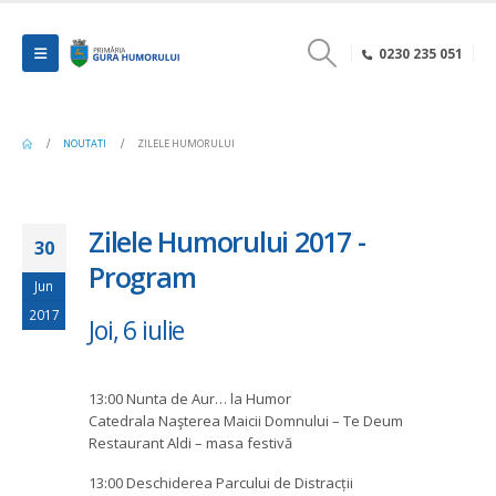
0230 235 051
NOUTATI
ZILELE HUMORULUI
Zilele Humorului 2017 -
30
Program
Jun
2017
Joi, 6 iulie
13:00 Nunta de Aur… la Humor
Catedrala Naşterea Maicii Domnului – Te Deum
Restaurant Aldi – masa festivă
13:00 Deschiderea Parcului de Distracții