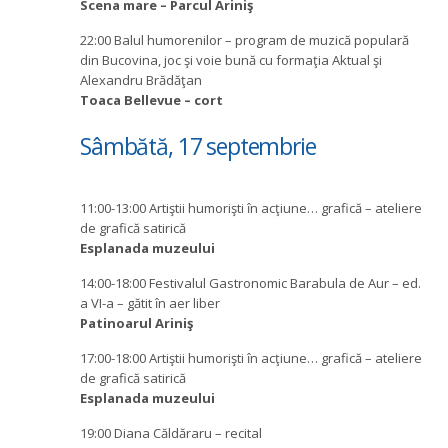
Scena mare – Parcul Ariniş
22:00 Balul humorenilor – program de muzică populară
din Bucovina, joc şi voie bună cu formaţia Aktual şi
Alexandru Brădăţan
Toaca Bellevue – cort
Sâmbătă, 17 septembrie
11:00-13:00 Artiştii humorişti în acţiune… grafică – ateliere
de grafică satirică
Esplanada muzeului
14:00-18:00 Festivalul Gastronomic Barabula de Aur – ed.
a VI-a – gătit în aer liber
Patinoarul Ariniş
17:00-18:00 Artiştii humorişti în acţiune… grafică – ateliere
de grafică satirică
Esplanada muzeului
19:00 Diana Căldăraru – recital