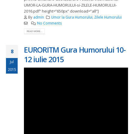
UMOR-LA-GURA-HUMORULUI-si-ZILELE-HUMORULUI-
2016.pdf” height=”650px” download=”all”]
By
admin
Umor la Gura Humorului
,
Zilele Humorului
No Comments
READ MORE...
EURORITM Gura Humorului 10-
8
12 iulie 2015
Jul
2015