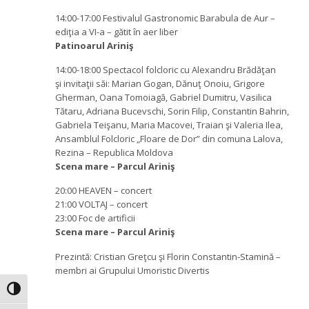
14:00-17:00 Festivalul Gastronomic Barabula de Aur –
ediţia a VI-a – gătit în aer liber
Patinoarul Ariniş
14:00-18:00 Spectacol folcloric cu Alexandru Brădăţan
şi invitaţii săi: Marian Gogan, Dănuţ Onoiu, Grigore
Gherman, Oana Tomoiagă, Gabriel Dumitru, Vasilica
Tătaru, Adriana Bucevschi, Sorin Filip, Constantin Bahrin,
Gabriela Teişanu, Maria Macovei, Traian şi Valeria Ilea,
Ansamblul Folcloric „Floare de Dor” din comuna Lalova,
Rezina – Republica Moldova
Scena mare – Parcul Ariniş
20:00 HEAVEN – concert
21:00 VOLTAJ – concert
23:00 Foc de artificii
Scena mare – Parcul Ariniş
Prezintă: Cristian Greţcu şi Florin Constantin-Stamină –
membri ai Grupului Umoristic Divertis
Toggle High Contrast