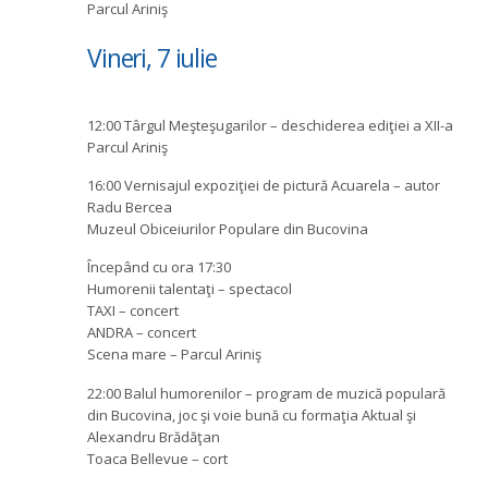
Parcul Ariniş
Vineri, 7 iulie
12:00 Târgul Meşteşugarilor – deschiderea ediţiei a XII-a
Parcul Ariniş
16:00 Vernisajul expoziţiei de pictură Acuarela – autor
Radu Bercea
Muzeul Obiceiurilor Populare din Bucovina
Începând cu ora 17:30
Humorenii talentaţi – spectacol
TAXI – concert
ANDRA – concert
Scena mare – Parcul Ariniş
22:00 Balul humorenilor – program de muzică populară
din Bucovina, joc şi voie bună cu formaţia Aktual şi
Alexandru Brădăţan
Toaca Bellevue – cort