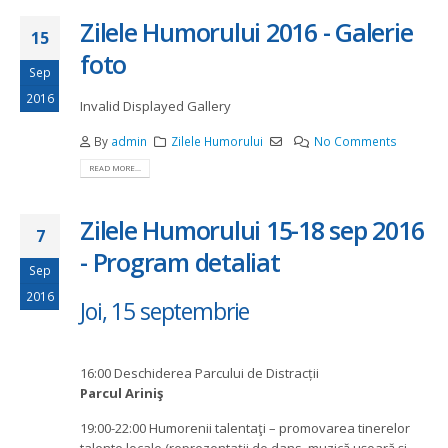
Zilele Humorului 2016 - Galerie
15
foto
Sep
2016
Invalid Displayed Gallery
By
admin
Zilele Humorului
No Comments
READ MORE...
Zilele Humorului 15-18 sep 2016
7
- Program detaliat
Sep
2016
Joi, 15 septembrie
16:00 Deschiderea Parcului de Distracții
Parcul Ariniş
19:00-22:00 Humorenii talentaţi – promovarea tinerelor
talente locale (reprezentaţii de dans, muzică uşoară şi