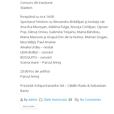
Concurs de tracțiune
Stadion
Începând cu ora 14:00
Spectacol folcloric cu Alexandru Brădăţan şi invitaţii săi:
Ana Ilca Mureşan, Adelina Fulga, Ancuţa Corlăţan, Ciprian
Pop, Dănuţ Onoiu, Gabriela Teişanu, Maria Băndoiu,
Maria Macovei şi Grupul Dor de la Humor, Marian Gogan,
Nicu Mâţă, Paul Ananie
Amalia Urâtu – recital
LIDIA BUBLE – concert
BOSQUITO – concert
Scena mare – Parcul Ariniş
23:00 Foc de artificii
Parcul Ariniş
Prezintă: Echipa Karaoke Stil – Cătălin Radu & Sebastian
Baciu
By
admin
Zilele Humorului
No Comments
READ MORE...