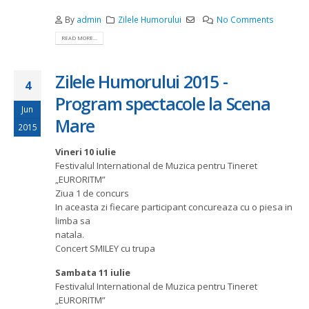
By
admin
Zilele Humorului
No Comments
READ MORE...
Zilele Humorului 2015 -
4
Program spectacole la Scena
Jun
Mare
2015
Vineri 10 iulie
Festivalul International de Muzica pentru Tineret
„EURORITM”
Ziua 1 de concurs
In aceasta zi fiecare participant concureaza cu o piesa in
limba sa
natala.
Concert SMILEY cu trupa
Sambata 11 iulie
Festivalul International de Muzica pentru Tineret
„EURORITM”