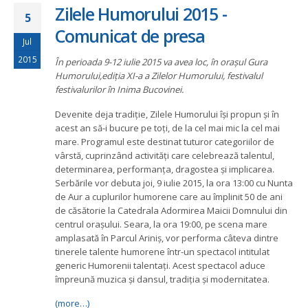
Zilele Humorului 2015 -
5
Comunicat de presa
Jul
2015
În perioada 9-12 iulie 2015 va avea loc, în orașul Gura
Humorului,ediția XI-a a Zilelor Humorului, festivalul
festivalurilor în Inima Bucovinei.
Devenite deja tradiție, Zilele Humorului își propun și în
acest an să-i bucure pe toți, de la cel mai mic la cel mai
mare. Programul este destinat tuturor categoriilor de
vârstă, cuprinzând activități care celebrează talentul,
determinarea, performanța, dragostea și implicarea.
Serbările vor debuta joi, 9 iulie 2015, la ora 13:00 cu Nunta
de Aur a cuplurilor humorene care au împlinit 50 de ani
de căsătorie la Catedrala Adormirea Maicii Domnului din
centrul orașului. Seara, la ora 19:00, pe scena mare
amplasată în Parcul Ariniș, vor performa câteva dintre
tinerele talente humorene într-un spectacol intitulat
generic Humorenii talentați. Acest spectacol aduce
împreună muzica și dansul, tradiția și modernitatea.
(more…)