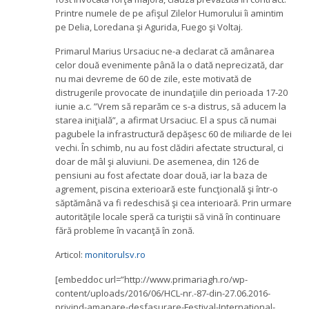
Printre numele de pe afişul Zilelor Humorului îi amintim
pe Delia, Loredana şi Agurida, Fuego şi Voltaj.
Primarul Marius Ursaciuc ne-a declarat că amânarea
celor două evenimente până la o dată neprecizată, dar
nu mai devreme de 60 de zile, este motivată de
distrugerile provocate de inundaţiile din perioada 17-20
iunie a.c. ”Vrem să reparăm ce s-a distrus, să aducem la
starea iniţială”, a afirmat Ursaciuc. El a spus că numai
pagubele la infrastructură depăşesc 60 de miliarde de lei
vechi. În schimb, nu au fost clădiri afectate structural, ci
doar de mâl şi aluviuni. De asemenea, din 126 de
pensiuni au fost afectate doar două, iar la baza de
agrement, piscina exterioară este funcţională şi într-o
săptămână va fi redeschisă şi cea interioară. Prin urmare
autorităţile locale speră ca turiştii să vină în continuare
fără probleme în vacanţă în zonă.
Articol:
monitorulsv.ro
[embeddoc url=”http://www.primariagh.ro/wp-
content/uploads/2016/06/HCL-nr.-87-din-27.06.2016-
privind-amanare-desfasurare-Festival-International-