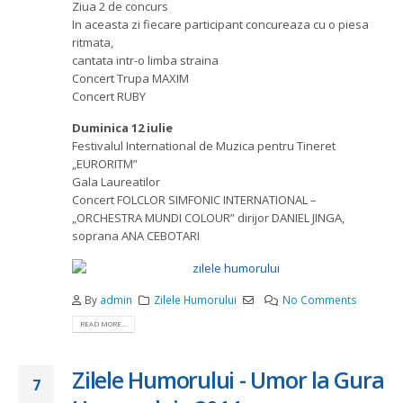
Ziua 2 de concurs
In aceasta zi fiecare participant concureaza cu o piesa
ritmata,
cantata intr-o limba straina
Concert Trupa MAXIM
Concert RUBY
Duminica 12 iulie
Festivalul International de Muzica pentru Tineret
„EURORITM”
Gala Laureatilor
Concert FOLCLOR SIMFONIC INTERNATIONAL –
„ORCHESTRA MUNDI COLOUR” dirijor DANIEL JINGA,
soprana ANA CEBOTARI
By
admin
Zilele Humorului
No Comments
READ MORE...
Zilele Humorului - Umor la Gura
7