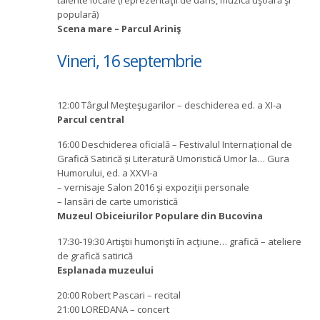
populară)
Scena mare – Parcul Ariniş
Vineri, 16 septembrie
12:00 Târgul Meşteşugarilor – deschiderea ed. a XI-a
Parcul central
16:00 Deschiderea oficială – Festivalul Internațional de
Grafică Satirică și Literatură Umoristică Umor la… Gura
Humorului, ed. a XXVI-a
– vernisaje Salon 2016 şi expoziţii personale
– lansări de carte umoristică
Muzeul Obiceiurilor Populare din Bucovina
17:30-19:30 Artiştii humorişti în acţiune… grafică – ateliere
de grafică satirică
Esplanada muzeului
20:00 Robert Pascari – recital
21:00 LOREDANA – concert