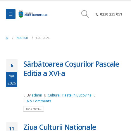
0230 235 051
NOUTATI
CULTURAL
Sărbătoarea Coșurilor Pascale
6
Editia a XVI-a
Apr
2026
By
admin
Cultural
,
Paste in Bucovina
No Comments
READ MORE...
Ziua Culturii Nationale
11