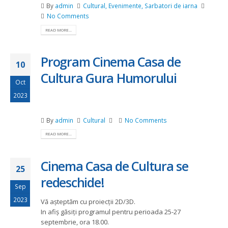
By
admin
Cultural
,
Evenimente
,
Sarbatori de iarna
No Comments
READ MORE...
Program Cinema Casa de
10
Cultura Gura Humorului
Oct
2023
By
admin
Cultural
No Comments
READ MORE...
Cinema Casa de Cultura se
25
redeschide!
Sep
2023
Vă așteptăm cu proiecții 2D/3D.
In afiș găsiți programul pentru perioada 25-27
septembrie, ora 18.00.