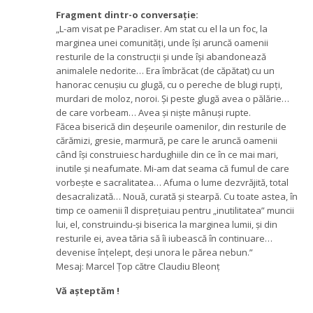
Fragment dintr-o conversație:
„L-am visat pe Paracliser. Am stat cu el la un foc, la
marginea unei comunități, unde își aruncă oamenii
resturile de la construcții și unde își abandonează
animalele nedorite… Era îmbrăcat (de căpătat) cu un
hanorac cenușiu cu glugă, cu o pereche de blugi rupți,
murdari de moloz, noroi. Și peste glugă avea o pălărie…
de care vorbeam… Avea și niște mânuși rupte.
Făcea biserică din deșeurile oamenilor, din resturile de
cărămizi, gresie, marmură, pe care le aruncă oamenii
când își construiesc hardughiile din ce în ce mai mari,
inutile și neafumate. Mi-am dat seama că fumul de care
vorbește e sacralitatea… Afuma o lume dezvrăjită, total
desacralizată… Nouă, curată și stearpă. Cu toate astea, în
timp ce oamenii îl disprețuiau pentru „inutilitatea” muncii
lui, el, construindu-și biserica la marginea lumii, și din
resturile ei, avea tăria să îi iubească în continuare…
devenise înțelept, deși unora le părea nebun.”
Mesaj: Marcel Țop către Claudiu Bleonț
Vă așteptăm !