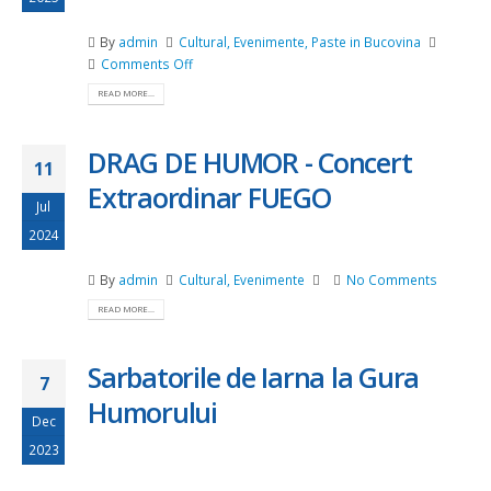
By
admin
Cultural
,
Evenimente
,
Paste in Bucovina
on
Comments Off
Sarbatoarea
READ MORE...
cosurilor
pascale
–
DRAG DE HUMOR - Concert
11
Editia
Extraordinar FUEGO
a
Jul
XV-
2024
a
By
admin
Cultural
,
Evenimente
No Comments
READ MORE...
Sarbatorile de Iarna la Gura
7
Humorului
Dec
2023