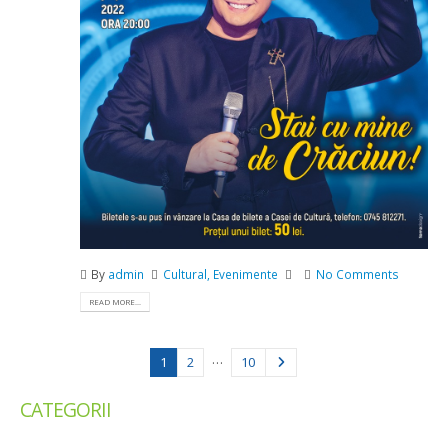
By
admin
Cultural
,
Evenimente
No Comments
READ MORE...
…
1
2
10
CATEGORII