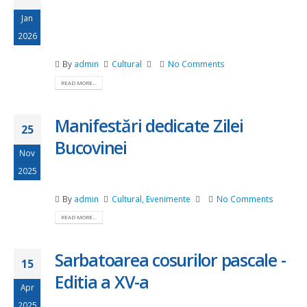
Jan
2026
By
admin
Cultural
No Comments
READ MORE...
Manifestări dedicate Zilei
25
Bucovinei
Nov
2025
By
admin
Cultural
,
Evenimente
No Comments
READ MORE...
Sarbatoarea cosurilor pascale -
15
Editia a XV-a
Apr
2025