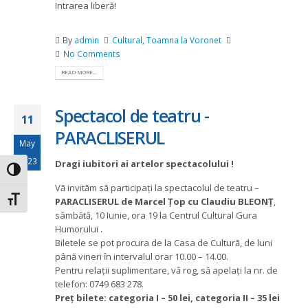
Intrarea liberă!
By
admin
Cultural
,
Toamna la Voronet
No Comments
READ MORE...
Spectacol de teatru -
11
PARACLISERUL
May
2023
Dragi iubitori ai artelor spectacolului !
Toggle High Contrast
Vă invităm să participați la spectacolul de teatru –
Toggle Font size
PARACLISERUL de Marcel Țop cu Claudiu BLEONȚ
,
sâmbătă, 10 Iunie, ora 19 la Centrul Cultural Gura
Humorului .
Biletele se pot procura de la Casa de Cultură, de luni
până vineri în intervalul orar 10.00 – 14.00.
Pentru relații suplimentare, vă rog, să apelați la nr. de
telefon: 0749 683 278.
Preț bilete: categoria I – 50 lei, categoria II – 35 lei