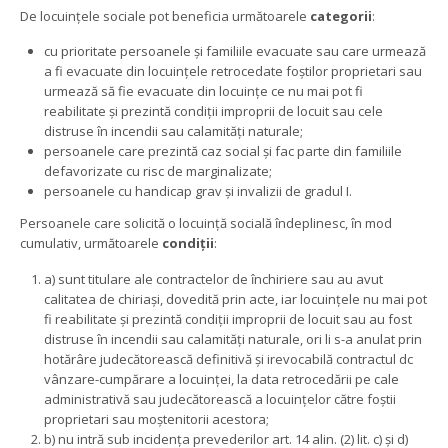
De locuințele sociale pot beneficia următoarele
categorii
:
cu prioritate persoanele și familiile evacuate sau care urmează
a fi evacuate din locuințele retrocedate foștilor proprietari sau
urmează să fie evacuate din locuințe ce nu mai pot fi
reabilitate și prezintă condiții improprii de locuit sau cele
distruse în incendii sau calamități naturale;
persoanele care prezintă caz social și fac parte din familiile
defavorizate cu risc de marginalizate;
persoanele cu handicap grav și invalizii de gradul I.
Persoanele care solicită o locuință socială îndeplinesc, în mod
cumulativ, următoarele
condiții
:
a) sunt titulare ale contractelor de închiriere sau au avut
calitatea de chiriași, dovedită prin acte, iar locuințele nu mai pot
fi reabilitate și prezintă condiții improprii de locuit sau au fost
distruse în incendii sau calamități naturale, ori li s-a anulat prin
hotărâre judecătorească definitivă și irevocabilă contractul dc
vânzare-cumpărare a locuinței, la data retrocedării pe cale
administrativă sau judecătorească a locuințelor către foștii
proprietari sau moștenitorii acestora;
b) nu intră sub incidența prevederilor art. 14 alin. (2) lit. c) și d)