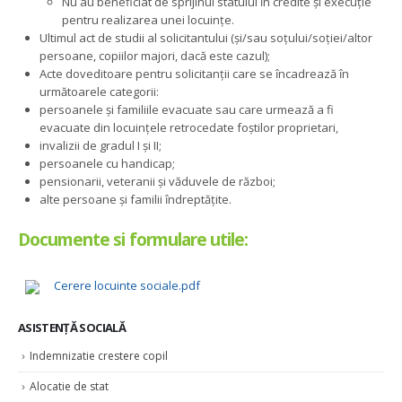
Nu au beneficiat de sprijinul statului în credite și execuție
pentru realizarea unei locuințe.
Ultimul act de studii al solicitantului (și/sau soțului/soției/altor
persoane, copiilor majori, dacă este cazul);
Acte doveditoare pentru solicitanții care se încadrează în
următoarele categorii:
persoanele și familiile evacuate sau care urmează a fi
evacuate din locuințele retrocedate foștilor proprietari,
invalizii de gradul I și II;
persoanele cu handicap;
pensionarii, veteranii și văduvele de război;
alte persoane și familii îndreptățite.
Documente si formulare utile:
Cerere locuinte sociale.pdf
ASISTENȚĂ SOCIALĂ
Indemnizatie crestere copil
Alocatie de stat