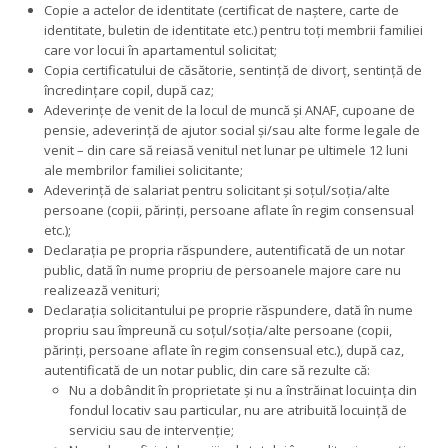
Copie a actelor de identitate (certificat de naștere, carte de
identitate, buletin de identitate etc.) pentru toți membrii familiei
care vor locui în apartamentul solicitat;
Copia certificatului de căsătorie, sentință de divorț, sentință de
încredințare copil, după caz;
Adeverințe de venit de la locul de muncă și ANAF, cupoane de
pensie, adeverință de ajutor social și/sau alte forme legale de
venit – din care să reiasă venitul net lunar pe ultimele 12 luni
ale membrilor familiei solicitante;
Adeverință de salariat pentru solicitant și soțul/soția/alte
persoane (copii, părinți, persoane aflate în regim consensual
etc.);
Declarația pe propria răspundere, autentificată de un notar
public, dată în nume propriu de persoanele majore care nu
realizează venituri;
Declarația solicitantului pe proprie răspundere, dată în nume
propriu sau împreună cu soțul/soția/alte persoane (copii,
părinți, persoane aflate în regim consensual etc.), după caz,
autentificată de un notar public, din care să rezulte că:
Nu a dobândit în proprietate și nu a înstrăinat locuința din
fondul locativ sau particular, nu are atribuită locuință de
serviciu sau de intervenție;