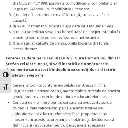
din OUG nr. 40/1999, aprobată cu modificări și completări prin
Legea nr. 241/2001, cu modificările ulterioare;
c) nu dețin în proprietate o altă locuință, inclusiv casă de
vacanță;
d) nu au înstrăinat o locuință după data de 1 ianuarie 1990;
c) nu au beneficiat și/sau nu beneficiază de sprijinul statului în
credite și execuție pentru realizarea unei locuințe;
f) nu dețin, în calitate de chiriaș, o altă locuință din fondul
locativ de stat.
Cererea se depune la sediul D.P.A.S. Gura Humorului, din str.
Ștefan cel Mare, nr.13, si va fi însoțită de următoarele
documente care atestă îndeplinirea condițiilor arătate în
legislația în vigoare:
Toggle High Contrast
Cerere, întocmită conform modelului din Anexa nr. 1 la
Toggle Font size
Regulamentul privind cadrul, modalitățile și criteriile de analiză
și soluționare a cererilor de atribuire a locuințelor sociale;
Contract de închiriere pentru cei care au avut calitatea de
chiriaș, la data retrocedării pe cale administrativă sau
judecătorească a locuințelor către foștii proprietari sau
moștenitorii acestora, precum și o hotărâre judecătorească
definitivă și irevocabilă (pentru persoanele evacuate),