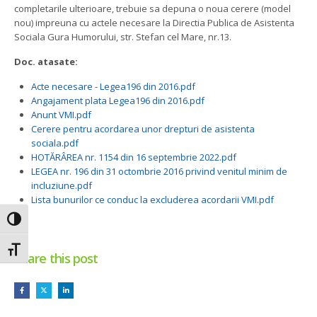
completarile ulterioare, trebuie sa depuna o noua cerere (model
nou) impreuna cu actele necesare la Directia Publica de Asistenta
Sociala Gura Humorului, str. Stefan cel Mare, nr.13.
Doc. atasate:
Acte necesare - Legea196 din 2016.pdf
Angajament plata Legea196 din 2016.pdf
Anunt VMI.pdf
Cerere pentru acordarea unor drepturi de asistenta
sociala.pdf
HOTĂRÂREA nr. 1154 din 16 septembrie 2022.pdf
LEGEA nr. 196 din 31 octombrie 2016 privind venitul minim de
incluziune.pdf
Lista bunurilor ce conduc la excluderea acordarii VMI.pdf
Toggle High Contrast
Toggle Font size
Share this post