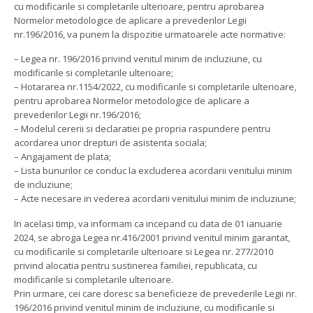
cu modificarile si completarile ulterioare, pentru aprobarea
Normelor metodologice de aplicare a prevederilor Legii
nr.196/2016, va punem la dispozitie urmatoarele acte normative:
– Legea nr. 196/2016 privind venitul minim de incluziune, cu
modificarile si completarile ulterioare;
– Hotararea nr.1154/2022, cu modificarile si completarile ulterioare,
pentru aprobarea Normelor metodologice de aplicare a
prevederilor Legii nr.196/2016;
– Modelul cererii si declaratiei pe propria raspundere pentru
acordarea unor drepturi de asistenta sociala;
– Angajament de plata;
– Lista bunurilor ce conduc la excluderea acordarii venitului minim
de incluziune;
– Acte necesare in vederea acordarii venitului minim de incluziune;
In acelasi timp, va informam ca incepand cu data de 01 ianuarie
2024, se abroga Legea nr.416/2001 privind venitul minim garantat,
cu modificarile si completarile ulterioare si Legea nr. 277/2010
privind alocatia pentru sustinerea familiei, republicata, cu
modificarile si completarile ulterioare.
Prin urmare, cei care doresc sa beneficieze de prevederile Legii nr.
196/2016 privind venitul minim de incluziune, cu modificarile si