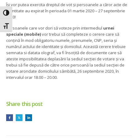
Își vor putea exercita dreptul de vot și persoanele a căror acte de
identitate au expirat în perioada 01 martie 2020 – 27 septembrie
Toggle High Contrast
2020!
Toggle Font size
Persoanele care vor dori să voteze prin intermediul
urnei
speciale (mobile)
vor trebui să completeze o cerere care să
conțină în mod obligatoriu numele, prenumele, CNP, seria și
numărul actului de identitate și domiciliul. Această cerere trebuie
semnata si datata olograf, va fi însoțită de documente care să
ateste imposibilitatea deplasării la sediul secției de votare și va
trebui să fie depusă de către orice persoană la sediul secției de
votare arondate domiciliului sâmbătă, 26 septembrie 2020, în
intervalul orar 18.00 – 20.00.
Share this post