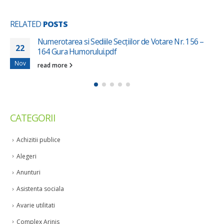
RELATED
POSTS
56 –
Anunt sectii de votare Gura Humorului
13
No files found.
May
read more
CATEGORII
Achizitii publice
Alegeri
Anunturi
Asistenta sociala
Avarie utilitati
Complex Arinis