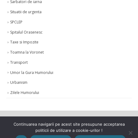
Sarbatori de iarna
Situatii de urgenta
SPCLEP
Spitalul Orasenesc
Taxe si Impozite
Toamna la Voronet
Transport
Umor la Gura Humorului
Urbanism
Zilele Humorului
Continuarea navigarii pe acest site presupune acceptarea
politicii de utilizare a cookie-urilor !
© Copyright 2021. Toate drepturile rezervate.