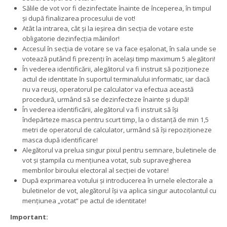
Sălile de vot vor fi dezinfectate înainte de începerea, în timpul
și după finalizarea procesului de vot!
Atât la intrarea, cât și la ieșirea din secția de votare este
obligatorie dezinfecția mâinilor!
Accesul în secția de votare se va face eșalonat, în sala unde se
votează putând fi prezenți în același timp maximum 5 alegători!
În vederea identificării, alegătorul va fi instruit să poziționeze
actul de identitate în suportul terminalului informatic, iar dacă
nu va reuși, operatorul pe calculator va efectua această
procedură, urmând să se dezinfecteze înainte și după!
În vederea identificării, alegătorul va fi instruit să își
îndepărteze masca pentru scurt timp, la o distanță de min 1,5
metri de operatorul de calculator, urmând să își repoziționeze
masca după identificare!
Alegătorul va prelua singur pixul pentru semnare, buletinele de
vot și ștampila cu mențiunea votat, sub supravegherea
membrilor biroului electoral al secției de votare!
După exprimarea votului și introducerea în urnele electorale a
buletinelor de vot, alegătorul își va aplica singur autocolantul cu
mențiunea „votat” pe actul de identitate!
Important: