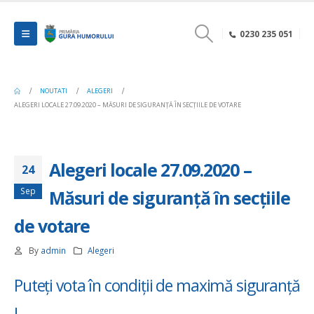
0230 235 051
NOUTATI
ALEGERI
ALEGERI LOCALE 27.09.2020 – MĂSURI DE SIGURANȚĂ ÎN SECȚIILE DE VOTARE
Alegeri locale 27.09.2020 –
24
Sep
Măsuri de siguranță în secțiile
de votare
By
admin
Alegeri
Puteți vota în condiții de maximă siguranță
!