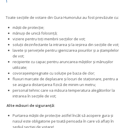
Toate secțiile de votare din Gura Humorului au fost prevăzute cu:
măști de protecție;
mănuși de unică folosință;
viziere pentru toți membrii secțiilor de vot;
soluții dezinfectante la intrarea și la ieșirea din secțiile de vot;
lavete și șervețele pentru igienizarea pixurilor și a ștampilelor
de vot;
recipiente cu capac pentru aruncarea măștilor și mănușilor
utilizate;
covorașeimpregnate cu soluție pe baza de clor;
fluxuri marcate de deplasare și locuri de staționare, pentru a
se asigura distanțarea fizică de minim un metru;
personal tehnic care va măsura temperatura alegătorilor la
intrarea în secțiile de vot;
Alte măsuri de siguranță:
Purtarea măștii de protecție astfel încât să acopere gura și
nasul este obligatorie pe toată perioada în care vă aflați în
sediul secției de votare!