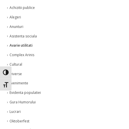
Achizitii publice
Alegeri
Anunturi
Asistenta sociala
Avarie utilitati
Complex Arinis
Cultural
Toggle High Contrast
Diverse
Evenimente
Toggle Font size
Evidenta populatiei
Gura Humorului
Lucrari
Oktoberfest