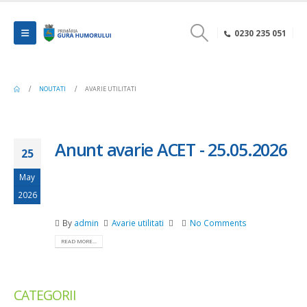
0230 235 051
NOUTATI
AVARIE UTILITATI
Anunt avarie ACET - 25.05.2026
25
May
2026
By
admin
Avarie utilitati
No Comments
READ MORE...
CATEGORII