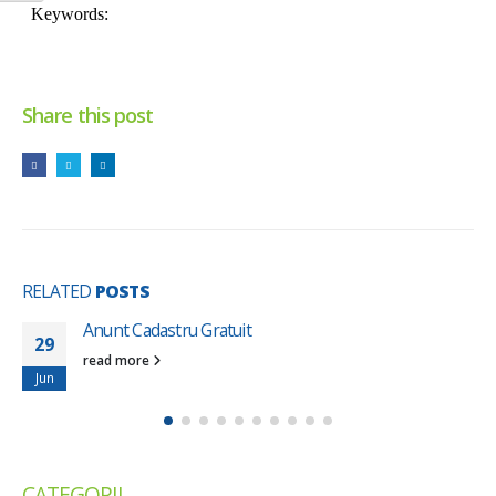
Share this post
RELATED
POSTS
Consultare publică pentru Pl
29
privind reducerea zgomotulu
Jun
Consultarea publică se desfăș
01.07.2026–20.07.2026, iar doc
pot fi accesate pe site-ul CNAI
următorul...
read more