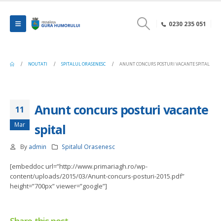
0230 235 051
NOUTATI
SPITALUL ORASENESC
ANUNT CONCURS POSTURI VACANTE SPITAL
Anunt concurs posturi vacante
11
Mar
spital
By
admin
Spitalul Orasenesc
[embeddoc url=”http://www.primariagh.ro/wp-
content/uploads/2015/03/Anunt-concurs-posturi-2015.pdf”
height=”700px” viewer=”google”]