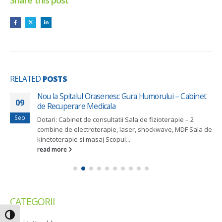
Share this post
RELATED
POSTS
Nou la Spitalul Orasenesc Gura Humorului – Cabinet
09
de Recuperare Medicala
Sep
Dotari: Cabinet de consultatii Sala de fizioterapie – 2
combine de electroterapie, laser, shockwave, MDF Sala de
kinetoterapie si masaj Scopul...
read more
CATEGORII
Toggle High Contrast