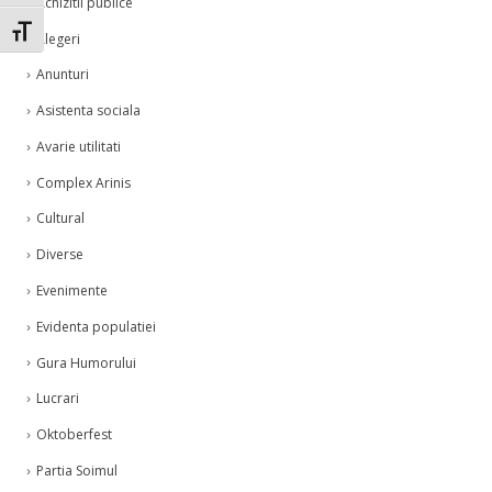
Achizitii publice
Toggle Font size
Alegeri
Anunturi
Asistenta sociala
Avarie utilitati
Complex Arinis
Cultural
Diverse
Evenimente
Evidenta populatiei
Gura Humorului
Lucrari
Oktoberfest
Partia Soimul