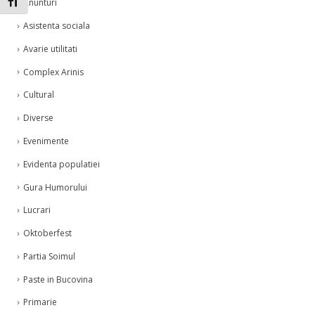
Toggle Font size
Anunturi
Asistenta sociala
Avarie utilitati
Complex Arinis
Cultural
Diverse
Evenimente
Evidenta populatiei
Gura Humorului
Lucrari
Oktoberfest
Partia Soimul
Paste in Bucovina
Primarie