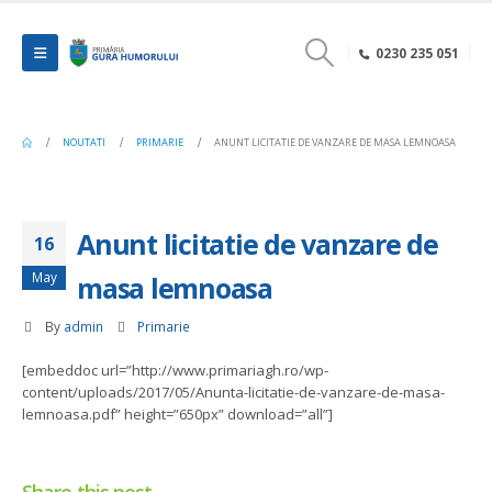
0230 235 051
NOUTATI
PRIMARIE
ANUNT LICITATIE DE VANZARE DE MASA LEMNOASA
Anunt licitatie de vanzare de
16
May
masa lemnoasa
By
admin
Primarie
[embeddoc url=”http://www.primariagh.ro/wp-
content/uploads/2017/05/Anunta-licitatie-de-vanzare-de-masa-
lemnoasa.pdf” height=”650px” download=”all”]