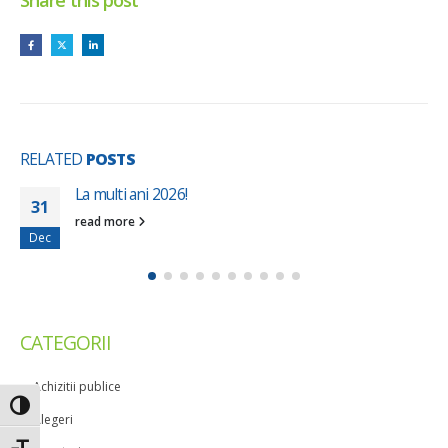
Share this post
RELATED
POSTS
La multi ani 2026!
31
read more
Dec
CATEGORII
Achizitii publice
Toggle High Contrast
Alegeri