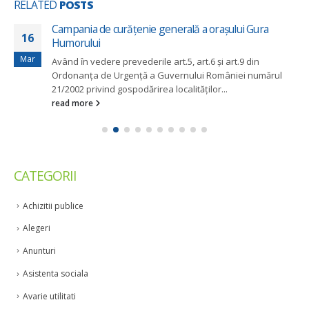
RELATED
POSTS
Campania de curățenie generală a orașului Gura
16
Humorului
Mar
Având în vedere prevederile art.5, art.6 și art.9 din
Ordonanța de Urgență a Guvernului României numărul
21/2002 privind gospodărirea localităților...
read more
CATEGORII
Achizitii publice
Alegeri
Anunturi
Asistenta sociala
Avarie utilitati