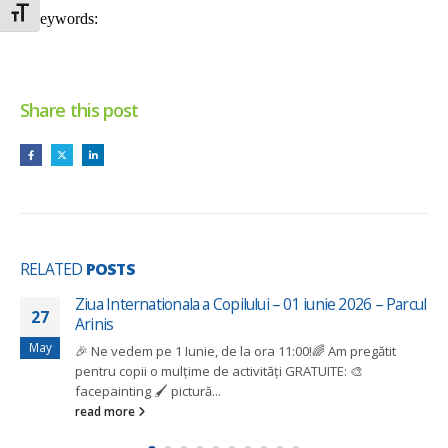
Toggle Font size
Share this post
RELATED
POSTS
Ziua Internationala a Copilului – 01 iunie 2026 – Parcul
27
Arinis
May
🎉 Ne vedem pe 1 Iunie, de la ora 11:00!🌈 Am pregătit
pentru copii o mulțime de activități GRATUITE: 🎨
facepainting 🖌️ pictură...
read more