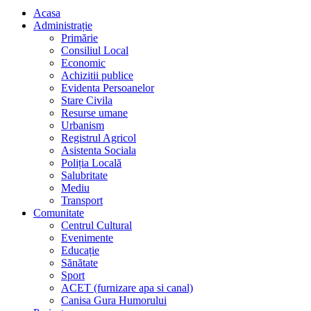
Acasa
Administrație
Primărie
Consiliul Local
Economic
Achizitii publice
Evidenta Persoanelor
Stare Civila
Resurse umane
Urbanism
Registrul Agricol
Asistenta Sociala
Poliția Locală
Salubritate
Mediu
Transport
Comunitate
Centrul Cultural
Evenimente
Educație
Sănătate
Sport
ACET (furnizare apa si canal)
Canisa Gura Humorului