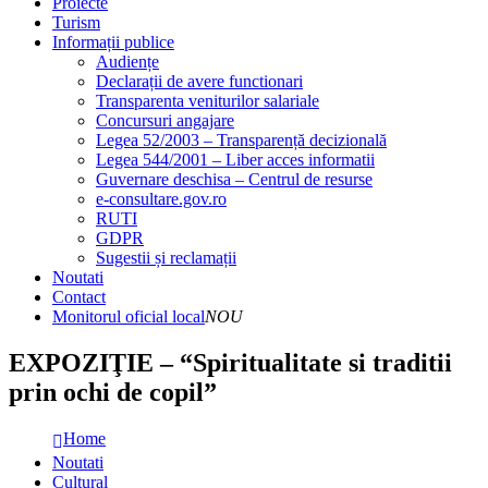
Proiecte
Turism
Informații publice
Audiențe
Declarații de avere functionari
Transparenta veniturilor salariale
Concursuri angajare
Legea 52/2003 – Transparență decizională
Legea 544/2001 – Liber acces informatii
Guvernare deschisa – Centrul de resurse
e-consultare.gov.ro
RUTI
GDPR
Sugestii și reclamații
Noutati
Contact
Monitorul oficial local
NOU
EXPOZIŢIE – “Spiritualitate si traditii
prin ochi de copil”
Home
Noutati
Cultural