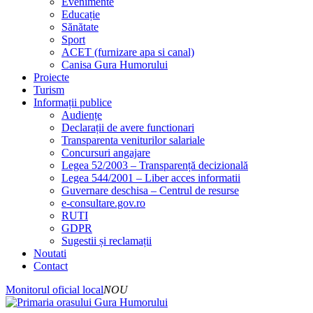
Evenimente
Educație
Sănătate
Sport
ACET (furnizare apa si canal)
Canisa Gura Humorului
Proiecte
Turism
Informații publice
Audiențe
Declarații de avere functionari
Transparenta veniturilor salariale
Concursuri angajare
Legea 52/2003 – Transparență decizională
Legea 544/2001 – Liber acces informatii
Guvernare deschisa – Centrul de resurse
e-consultare.gov.ro
RUTI
GDPR
Sugestii și reclamații
Noutati
Contact
Monitorul oficial local
NOU