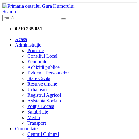
Search
0230 235 051
Acasa
Administrație
Primărie
Consiliul Local
Economic
Achizitii publice
Evidenta Persoanelor
Stare Civila
Resurse umane
Urbanism
Registrul Agricol
Asistenta Sociala
Poliția Locală
Salubritate
Mediu
Transport
Comunitate
Centrul Cultural