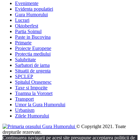
Evenimente
Evidenta populatiei
Gura Humorului
Lucrari
Oktoberfest
Partia Soimul
Paste in Bucovina
Primarie
Proiecte Europene
Protectia mediului
Salubritate
Sarbatori de iarna
Situatii de urgenta
SPCLEP
Spitalul Orasenesc
Taxe si Impozite
Toamna la Voronet
Transport
Umor la Gura Humorului
Urbanism
Zilele Humorului
© Copyright 2021. Toate
drepturile rezervate.
Continuarea navigarii pe acest site presupune acceptarea politicii de