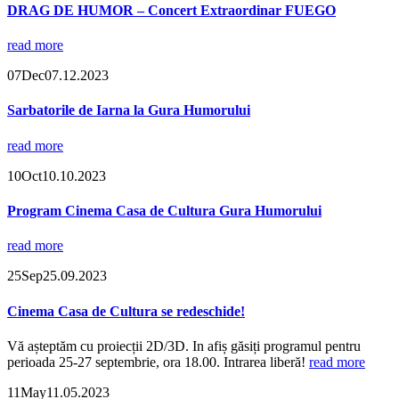
DRAG DE HUMOR – Concert Extraordinar FUEGO
read more
07
Dec
07.12.2023
Sarbatorile de Iarna la Gura Humorului
read more
10
Oct
10.10.2023
Program Cinema Casa de Cultura Gura Humorului
read more
25
Sep
25.09.2023
Cinema Casa de Cultura se redeschide!
Vă așteptăm cu proiecții 2D/3D. In afiș găsiți programul pentru
perioada 25-27 septembrie, ora 18.00. Intrarea liberă!
read more
11
May
11.05.2023