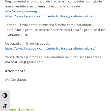
Regulamentul și formularul de înscriere în competiție pot fi găsite în
atașamentele acestui email, precum și la adresele:
http://www.primariagh.ro
https://www.facebook.com/centrulculturalgurahumorului.ro/
Termenul limită pentru trimiterea filmelor este 8 octombrie 2017.
Toate filmele propuse pentru înscriere trebuie să fie produse după
1 ianuarie 2016.
Ne puteți urmări pe facebook:
https://www.facebook.com/centrulculturalgurahumorului.ro/
Pentru detalii și informații suplimentare ne puteți scrie la adresa:
vorfestival@gmail.com.
Atasamente:
No files found.
Toggle High Contrast
Toggle Font size
Share this post