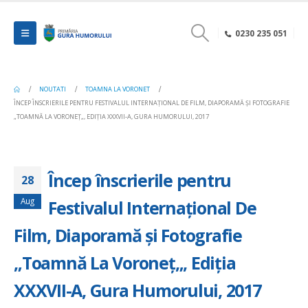
0230 235 051
NOUTATI
TOAMNA LA VORONET
ÎNCEP ÎNSCRIERILE PENTRU FESTIVALUL INTERNAȚIONAL DE FILM, DIAPORAMĂ ȘI FOTOGRAFIE
„TOAMNĂ LA VORONEȚ„, EDIȚIA XXXVII-A, GURA HUMORULUI, 2017
Încep înscrierile pentru
28
Aug
Festivalul Internațional De
Film, Diaporamă și Fotografie
„Toamnă La Voroneț„, Ediția
XXXVII-A, Gura Humorului, 2017