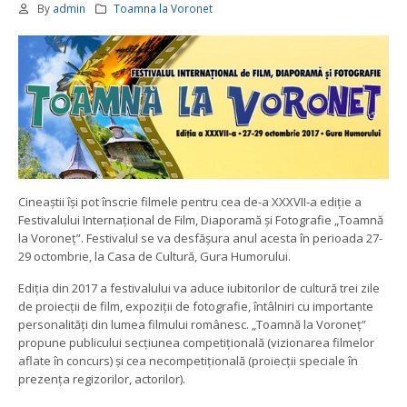
By
admin
Toamna la Voronet
Cineaștii își pot înscrie filmele pentru cea de-a XXXVII-a ediție a
Festivalului Internațional de Film, Diaporamă și Fotografie „Toamnă
la Voroneț”. Festivalul se va desfășura anul acesta în perioada 27-
29 octombrie, la Casa de Cultură, Gura Humorului.
Ediția din 2017 a festivalului va aduce iubitorilor de cultură trei zile
de proiecții de film, expoziții de fotografie, întâlniri cu importante
personalități din lumea filmului românesc. „Toamnă la Voroneț”
propune publicului secțiunea competițională (vizionarea filmelor
aflate în concurs) și cea necompetițională (proiecții speciale în
prezența regizorilor, actorilor).