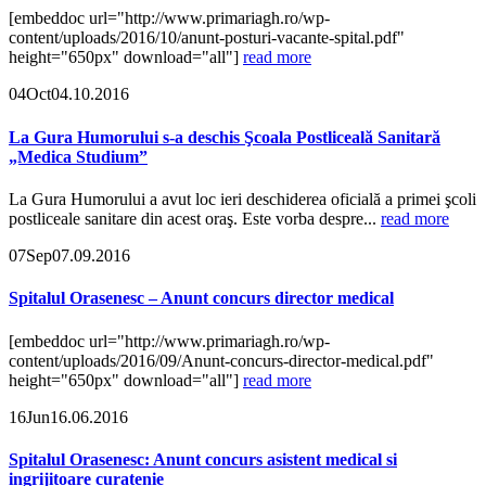
[embeddoc url="http://www.primariagh.ro/wp-
content/uploads/2016/10/anunt-posturi-vacante-spital.pdf"
height="650px" download="all"]
read more
04
Oct
04.10.2016
La Gura Humorului s-a deschis Şcoala Postliceală Sanitară
„Medica Studium”
La Gura Humorului a avut loc ieri deschiderea oficială a primei şcoli
postliceale sanitare din acest oraş. Este vorba despre...
read more
07
Sep
07.09.2016
Spitalul Orasenesc – Anunt concurs director medical
[embeddoc url="http://www.primariagh.ro/wp-
content/uploads/2016/09/Anunt-concurs-director-medical.pdf"
height="650px" download="all"]
read more
16
Jun
16.06.2016
Spitalul Orasenesc: Anunt concurs asistent medical si
ingrijitoare curatenie