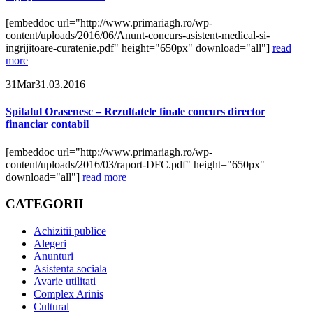
[embeddoc url="http://www.primariagh.ro/wp-
content/uploads/2016/06/Anunt-concurs-asistent-medical-si-
ingrijitoare-curatenie.pdf" height="650px" download="all"]
read
more
31
Mar
31.03.2016
Spitalul Orasenesc – Rezultatele finale concurs director
financiar contabil
[embeddoc url="http://www.primariagh.ro/wp-
content/uploads/2016/03/raport-DFC.pdf" height="650px"
download="all"]
read more
CATEGORII
Achizitii publice
Alegeri
Anunturi
Asistenta sociala
Avarie utilitati
Complex Arinis
Cultural