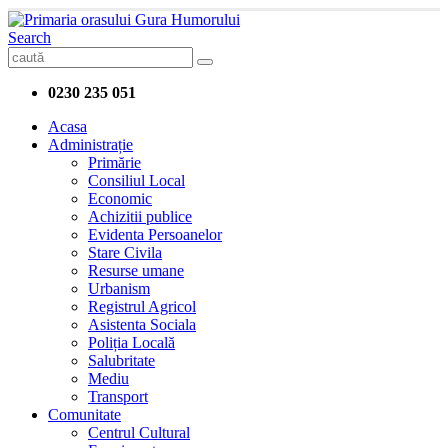
Search
0230 235 051
Acasa
Administrație
Primărie
Consiliul Local
Economic
Achizitii publice
Evidenta Persoanelor
Stare Civila
Resurse umane
Urbanism
Registrul Agricol
Asistenta Sociala
Poliția Locală
Salubritate
Mediu
Transport
Comunitate
Centrul Cultural