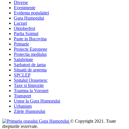
Diverse
Evenimente
Evidenta populatiei
Gura Humorului
Lucrari
Oktoberfest
Partia Soimul
Paste in Bucovina
Primarie
Proiecte Europene
Protectia mediului
Salubritate
Sarbatori de iarna
Situatii de urgenta
SPCLEP
Spitalul Orasenesc
Taxe si Impozite
Toamna la Voronet
Transport
Umor la Gura Humorului
Urbanism
Zilele Humorului
© Copyright 2021. Toate
drepturile rezervate.