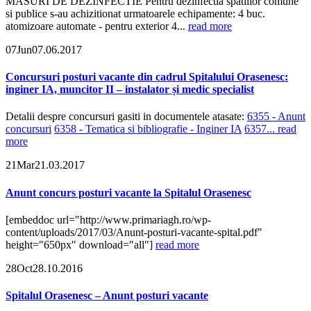
MASURI DE DEZINFECTIE Pentru dezinfectia spatiilor comune
si publice s-au achizitionat urmatoarele echipamente: 4 buc.
atomizoare automate - pentru exterior 4...
read more
07
Jun
07.06.2017
Concursuri posturi vacante din cadrul Spitalului Orasenesc:
inginer IA, muncitor II – instalator și medic specialist
Detalii despre concursuri gasiti in documentele atasate:
6355 - Anunt
concursuri
6358 - Tematica si bibliografie - Inginer IA
6357...
read
more
21
Mar
21.03.2017
Anunt concurs posturi vacante la Spitalul Orasenesc
[embeddoc url="http://www.primariagh.ro/wp-
content/uploads/2017/03/Anunt-posturi-vacante-spital.pdf"
height="650px" download="all"]
read more
28
Oct
28.10.2016
Spitalul Orasenesc – Anunt posturi vacante