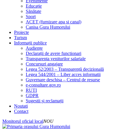
Evenimente
Educație
Sănătate
Sport
ACET (furnizare apa si canal)
Canisa Gura Humorului
Proiecte
Turism
Informații publice
Audiențe
Declarații de avere functionari
Transparenta veniturilor salariale
Concursuri angajare
Legea 52/2003 – Transparență decizională
Legea 544/2001 – Liber acces informatii
Guvernare deschisa – Centrul de resurse
e-consultare.gov.ro
RUTI
GDPR
Sugestii și reclamații
Noutati
Contact
Monitorul oficial local
NOU