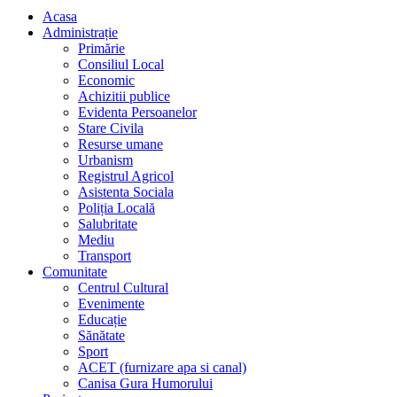
Acasa
Administrație
Primărie
Consiliul Local
Economic
Achizitii publice
Evidenta Persoanelor
Stare Civila
Resurse umane
Urbanism
Registrul Agricol
Asistenta Sociala
Poliția Locală
Salubritate
Mediu
Transport
Comunitate
Centrul Cultural
Evenimente
Educație
Sănătate
Sport
ACET (furnizare apa si canal)
Canisa Gura Humorului