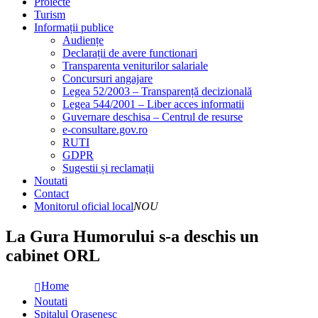
Proiecte
Turism
Informații publice
Audiențe
Declarații de avere functionari
Transparenta veniturilor salariale
Concursuri angajare
Legea 52/2003 – Transparență decizională
Legea 544/2001 – Liber acces informatii
Guvernare deschisa – Centrul de resurse
e-consultare.gov.ro
RUTI
GDPR
Sugestii și reclamații
Noutati
Contact
Monitorul oficial local
NOU
La Gura Humorului s-a deschis un
cabinet ORL
Home
Noutati
Spitalul Orasenesc