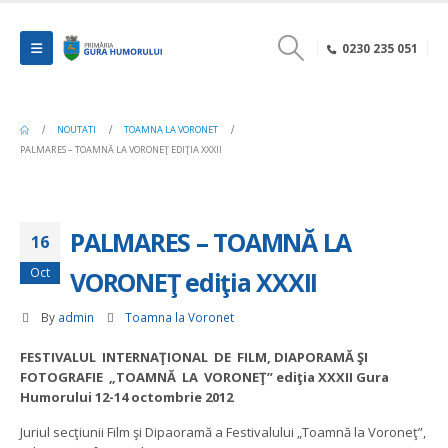
0230 235 051
NOUTATI
TOAMNA LA VORONET
PALMARES – TOAMNĂ LA VORONEŢ EDIŢIA XXXII
PALMARES – TOAMNĂ LA
16
Oct
VORONEŢ ediţia XXXII
By
admin
Toamna la Voronet
FESTIVALUL INTERNAŢIONAL DE FILM, DIAPORAMĂ ŞI
FOTOGRAFIE „TOAMNĂ LA VORONEŢ” ediţia XXXII Gura
Humorului 12-14 octombrie 2012
Juriul secţiunii Film şi Dipaoramă a Festivalului „Toamnă la Voroneţ”,