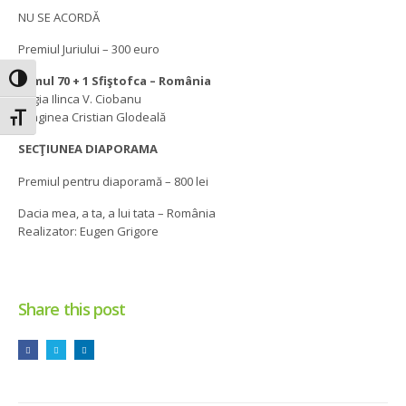
NU SE ACORDĂ
Premiul Juriului – 300 euro
Filmul 70 + 1 Sfiştofca – România
Toggle High Contrast
Regia Ilinca V. Ciobanu
Imaginea Cristian Glodeală
Toggle Font size
SECŢIUNEA DIAPORAMA
Premiul pentru diaporamă – 800 lei
Dacia mea, a ta, a lui tata – România
Realizator: Eugen Grigore
Share this post