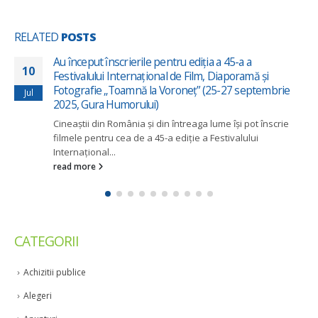
RELATED
POSTS
u ediția a 45-a a
Cinema Casa de Cultura se r
25
e Film, Diaporamă și
Vă așteptăm cu proiecții 2D/3D. 
oneț” (25-27 septembrie
Sep
pentru perioada 25-27 septembr
liberă!
ntreaga lume își pot înscrie
read more
diție a Festivalului
CATEGORII
Achizitii publice
Alegeri
Anunturi