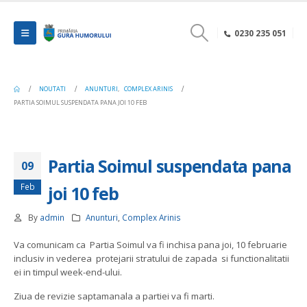
0230 235 051
NOUTATI
ANUNTURI
,
COMPLEX ARINIS
PARTIA SOIMUL SUSPENDATA PANA JOI 10 FEB
Partia Soimul suspendata pana
09
Feb
joi 10 feb
By
admin
Anunturi
,
Complex Arinis
Va comunicam ca Partia Soimul va fi inchisa pana joi, 10 februarie
inclusiv in vederea protejarii stratului de zapada si functionalitatii
ei in timpul week-end-ului.
Ziua de revizie saptamanala a partiei va fi marti.