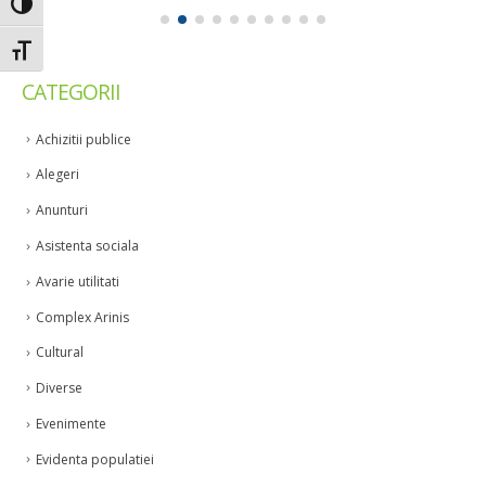
Toggle High Contrast
Toggle Font size
CATEGORII
Achizitii publice
Alegeri
Anunturi
Asistenta sociala
Avarie utilitati
Complex Arinis
Cultural
Diverse
Evenimente
Evidenta populatiei