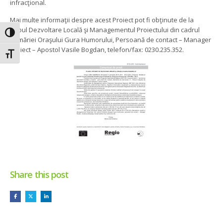
infracţional.
Mai multe informaţii despre acest Proiect pot fi obţinute de la
Biroul Dezvoltare Locală şi Managementul Proiectului din cadrul
Toggle High Contrast
Primăriei Oraşului Gura Humorului, Persoană de contact – Manager
Proiect – Apostol Vasile Bogdan, telefon/fax: 0230.235.352.
Toggle Font size
Share this post