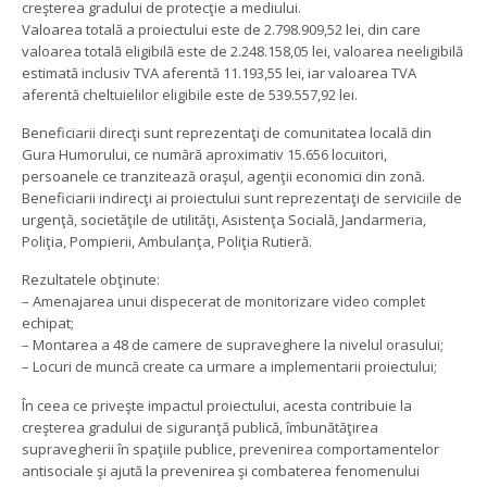
creşterea gradului de protecţie a mediului.
Valoarea totală a proiectului este de 2.798.909,52 lei, din care
valoarea totală eligibilă este de 2.248.158,05 lei, valoarea neeligibilă
estimată inclusiv TVA aferentă 11.193,55 lei, iar valoarea TVA
aferentă cheltuielilor eligibile este de 539.557,92 lei.
Beneficiarii direcţi sunt reprezentaţi de comunitatea locală din
Gura Humorului, ce numără aproximativ 15.656 locuitori,
persoanele ce tranzitează oraşul, agenţii economici din zonă.
Beneficiarii indirecţi ai proiectului sunt reprezentaţi de serviciile de
urgenţă, societăţile de utilităţi, Asistenţa Socială, Jandarmeria,
Poliţia, Pompierii, Ambulanţa, Poliţia Rutieră.
Rezultatele obţinute:
– Amenajarea unui dispecerat de monitorizare video complet
echipat;
– Montarea a 48 de camere de supraveghere la nivelul orasului;
– Locuri de muncă create ca urmare a implementarii proiectului;
În ceea ce priveşte impactul proiectului, acesta contribuie la
creşterea gradului de siguranţă publică, îmbunătăţirea
supravegherii în spaţiile publice, prevenirea comportamentelor
antisociale şi ajută la prevenirea şi combaterea fenomenului