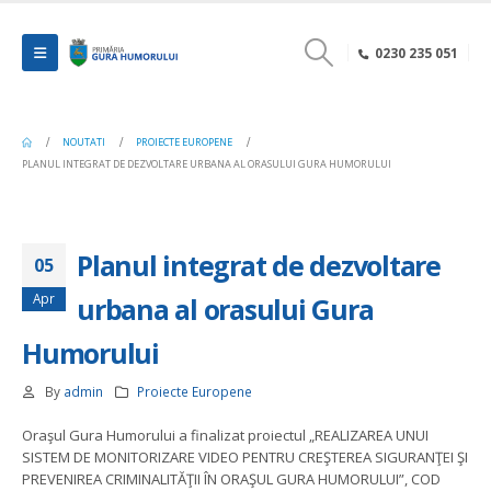
0230 235 051
NOUTATI
PROIECTE EUROPENE
PLANUL INTEGRAT DE DEZVOLTARE URBANA AL ORASULUI GURA HUMORULUI
Planul integrat de dezvoltare
05
Apr
urbana al orasului Gura
Humorului
By
admin
Proiecte Europene
Oraşul Gura Humorului a finalizat proiectul „REALIZAREA UNUI
SISTEM DE MONITORIZARE VIDEO PENTRU CREŞTEREA SIGURANŢEI ŞI
PREVENIREA CRIMINALITĂŢII ÎN ORAŞUL GURA HUMORULUI”, COD