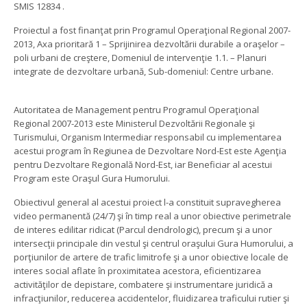
SMIS 12834 .
Proiectul a fost finanţat prin Programul Operaţional Regional 2007-
2013, Axa prioritară 1 – Sprijinirea dezvoltării durabile a oraşelor –
poli urbani de creştere, Domeniul de intervenţie 1.1. – Planuri
integrate de dezvoltare urbană, Sub-domeniul: Centre urbane.
Autoritatea de Management pentru Programul Operaţional
Regional 2007-2013 este Ministerul Dezvoltării Regionale şi
Turismului, Organism Intermediar responsabil cu implementarea
acestui program în Regiunea de Dezvoltare Nord-Est este Agenţia
pentru Dezvoltare Regională Nord-Est, iar Beneficiar al acestui
Program este Oraşul Gura Humorului.
Obiectivul general al acestui proiect l-a constituit supravegherea
video permanentă (24/7) şi în timp real a unor obiective perimetrale
de interes edilitar ridicat (Parcul dendrologic), precum şi a unor
intersecţii principale din vestul şi centrul oraşului Gura Humorului, a
porţiunilor de artere de trafic limitrofe şi a unor obiective locale de
interes social aflate în proximitatea acestora, eficientizarea
activităţilor de depistare, combatere şi instrumentare juridică a
infracţiunilor, reducerea accidentelor, fluidizarea traficului rutier şi