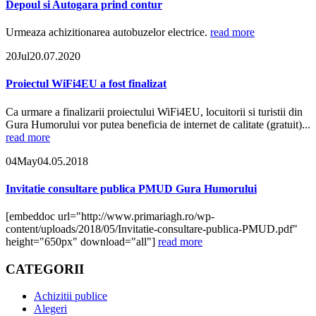
Depoul si Autogara prind contur
Urmeaza achizitionarea autobuzelor electrice.
read more
20
Jul
20.07.2020
Proiectul WiFi4EU a fost finalizat
Ca urmare a finalizarii proiectului WiFi4EU, locuitorii si turistii din
Gura Humorului vor putea beneficia de internet de calitate (gratuit)...
read more
04
May
04.05.2018
Invitatie consultare publica PMUD Gura Humorului
[embeddoc url="http://www.primariagh.ro/wp-
content/uploads/2018/05/Invitatie-consultare-publica-PMUD.pdf"
height="650px" download="all"]
read more
CATEGORII
Achizitii publice
Alegeri