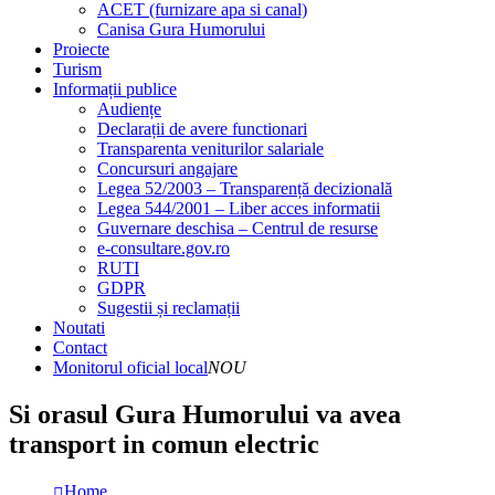
ACET (furnizare apa si canal)
Canisa Gura Humorului
Proiecte
Turism
Informații publice
Audiențe
Declarații de avere functionari
Transparenta veniturilor salariale
Concursuri angajare
Legea 52/2003 – Transparență decizională
Legea 544/2001 – Liber acces informatii
Guvernare deschisa – Centrul de resurse
e-consultare.gov.ro
RUTI
GDPR
Sugestii și reclamații
Noutati
Contact
Monitorul oficial local
NOU
Si orasul Gura Humorului va avea
transport in comun electric
Home