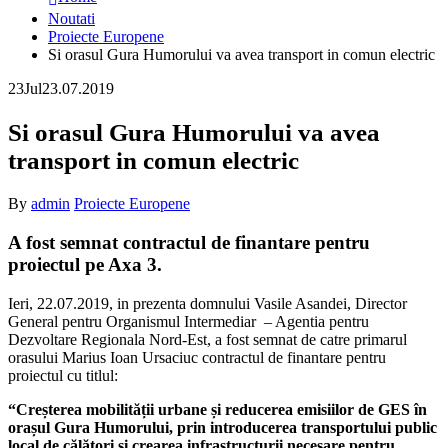
Noutati
Proiecte Europene
Si orasul Gura Humorului va avea transport in comun electric
23
Jul
23.07.2019
Si orasul Gura Humorului va avea
transport in comun electric
By
admin
Proiecte Europene
A fost semnat contractul de finantare pentru
proiectul pe Axa 3.
Ieri, 22.07.2019, in prezenta domnului Vasile Asandei, Director
General pentru Organismul Intermediar – Agentia pentru
Dezvoltare Regionala Nord-Est, a fost semnat de catre primarul
orasului Marius Ioan Ursaciuc contractul de finantare pentru
proiectul cu titlul:
“Creșterea mobilității urbane și reducerea emisiilor de GES în
orașul Gura Humorului, prin introducerea transportului public
local de călători și crearea infrastructurii necesare pentru