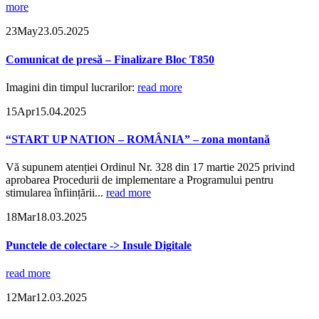
more
23
May
23.05.2025
Comunicat de presă – Finalizare Bloc T850
Imagini din timpul lucrarilor:
read more
15
Apr
15.04.2025
“START UP NATION – ROMÂNIA” – zona montană
Vă supunem atenției Ordinul Nr. 328 din 17 martie 2025 privind
aprobarea Procedurii de implementare a Programului pentru
stimularea înființării...
read more
18
Mar
18.03.2025
Punctele de colectare -> Insule Digitale
read more
12
Mar
12.03.2025