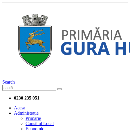
Search
0230 235 051
Acasa
Administrație
Primărie
Consiliul Local
Economic