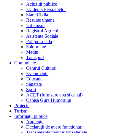
Achizitii publice
Evidenta Persoanelor
Stare Civila
Resurse umane
Urbanism
Registrul Agricol
Asistenta Sociala
Poliția Locală
Salubritate
Mediu
Transport
Comunitate
Centrul Cultural
Evenimente
Educație
Sănătate
Sport
ACET (furnizare apa si canal)
Canisa Gura Humorului
Proiecte
Turism
Informații publice
Audiențe
Declarații de avere functionari
Transparenta veniturilor salariale