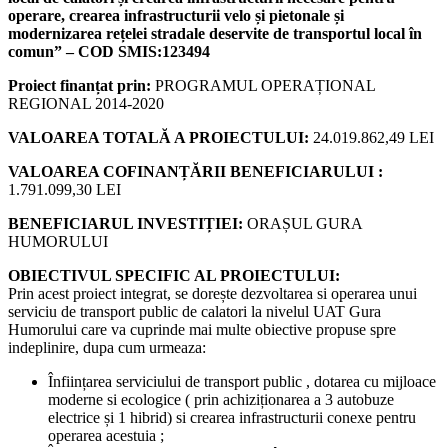
operare, crearea infrastructurii velo și pietonale și
modernizarea rețelei stradale deservite de transportul local în
comun” – COD SMIS:123494
Proiect finanțat prin:
PROGRAMUL OPERAȚIONAL
REGIONAL 2014-2020
VALOAREA TOTALĂ A PROIECTULUI:
24.019.862,49 LEI
VALOAREA COFINANȚĂRII BENEFICIARULUI :
1.791.099,30 LEI
BENEFICIARUL INVESTIȚIEI:
ORAȘUL GURA
HUMORULUI
OBIECTIVUL SPECIFIC AL PROIECTULUI:
Prin acest proiect integrat, se dorește dezvoltarea si operarea unui
serviciu de transport public de calatori la nivelul UAT Gura
Humorului care va cuprinde mai multe obiective propuse spre
indeplinire, dupa cum urmeaza:
Înființarea serviciului de transport public , dotarea cu mijloace
moderne si ecologice ( prin achiziționarea a 3 autobuze
electrice și 1 hibrid) si crearea infrastructurii conexe pentru
operarea acestuia ;