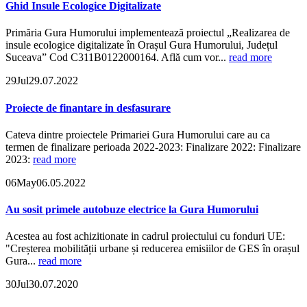
Ghid Insule Ecologice Digitalizate
Primăria Gura Humorului implementează proiectul „Realizarea de
insule ecologice digitalizate în Orașul Gura Humorului, Județul
Suceava” Cod C311B0122000164. Află cum vor...
read more
29
Jul
29.07.2022
Proiecte de finantare in desfasurare
Cateva dintre proiectele Primariei Gura Humorului care au ca
termen de finalizare perioada 2022-2023: Finalizare 2022: Finalizare
2023:
read more
06
May
06.05.2022
Au sosit primele autobuze electrice la Gura Humorului
Acestea au fost achizitionate in cadrul proiectului cu fonduri UE:
"Creșterea mobilității urbane și reducerea emisiilor de GES în orașul
Gura...
read more
30
Jul
30.07.2020