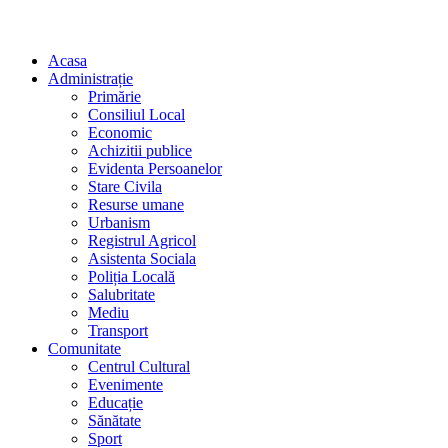
Acasa
Administrație
Primărie
Consiliul Local
Economic
Achizitii publice
Evidenta Persoanelor
Stare Civila
Resurse umane
Urbanism
Registrul Agricol
Asistenta Sociala
Poliția Locală
Salubritate
Mediu
Transport
Comunitate
Centrul Cultural
Evenimente
Educație
Sănătate
Sport