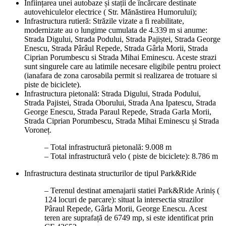
Înființarea unei autobaze și stații de încărcare destinate
autovehiculelor electrice ( Str. Mănăstirea Humorului);
Infrastructura rutieră: Străzile vizate a fi reabilitate,
modernizate au o lungime cumulata de 4.339 m si anume:
Strada Digului, Strada Podului, Strada Pajiștei, Strada George
Enescu, Strada Pârâul Repede, Strada Gârla Morii, Strada
Ciprian Porumbescu si Strada Mihai Eminescu. Aceste strazi
sunt singurele care au latimile necesare eligibile pentru proiect
(ianafara de zona carosabila permit si realizarea de trotuare si
piste de biciclete).
Infrastructura pietonală: Strada Digului, Strada Podului,
Strada Pajistei, Strada Oborului, Strada Ana Ipatescu, Strada
George Enescu, Strada Paraul Repede, Strada Garla Morii,
Strada Ciprian Porumbescu, Strada Mihai Eminescu și Strada
Voroneț.
– Total infrastructură pietonală: 9.008 m
– Total infrastructură velo ( piste de biciclete): 8.786 m
Infrastructura destinata structurilor de tipul Park&Ride
– Terenul destinat amenajarii statiei Park&Ride Ariniș (
124 locuri de parcare): situat la intersectia strazilor
Pâraul Repede, Gârla Morii, George Enescu. Acest
teren are suprafață de 6749 mp, si este identificat prin