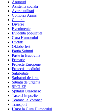
Anunturi
Asistenta sociala
Avarie utilitati
Complex Arinis
Cultural
Diverse
Evenimente
Evidenta populatiei
Gura Humorului
Lucrari
Oktoberfest
Partia Soimul
Paste in Bucovina
Primarie
Proiecte Europene
Protectia mediului
Salubritate
Sarbatori de iarna
Situatii de urgenta
SPCLEP
Spitalul Orasenesc
Taxe si Impozite
Toamna la Voronet
Transport
Umor la Gura Humorului