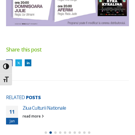
Share this post
Toggle High Contrast
Toggle Font size
RELATED
POSTS
Ziua Culturii Nationale
11
read more
Jan