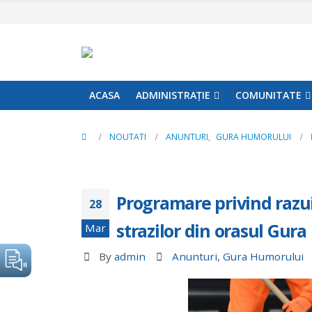
ACASA
ADMINISTRAȚIE
COMUNITATE
NOUTATI
ANUNTURI
,
GURA HUMORULUI
Programare privind razu
28
strazilor din orasul Gur
Mar
By
admin
Anunturi
,
Gura Humorului