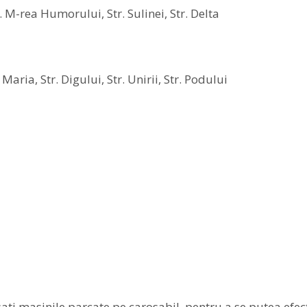
tr. M-rea Humorului, Str. Sulinei, Str. Delta
a Maria, Str. Digului, Str. Unirii, Str. Podului
sati masinile parcate pe carosabil, pentru a se putea efe