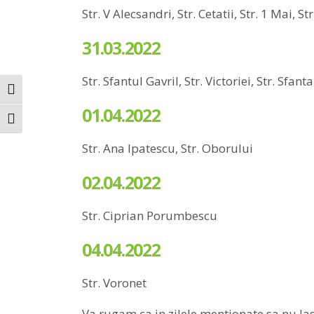
Str. V Alecsandri, Str. Cetatii, Str. 1 Mai, S
31.03.2022
Str. Sfantul Gavril, Str. Victoriei, Str. Sfant
Toggle High Contrast
01.04.2022
Toggle Font size
Str. Ana Ipatescu, Str. Oborului
02.04.2022
Str. Ciprian Porumbescu
04.04.2022
Str. Voronet
Va rugam ca in zilele mentionate sa nu la