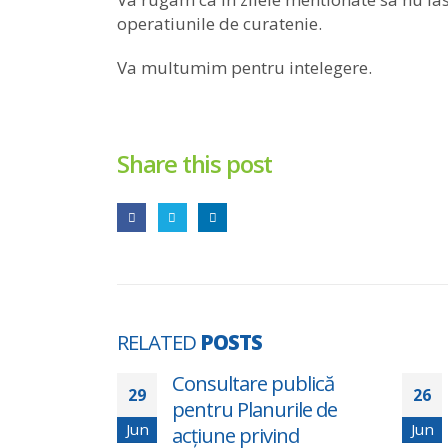
operatiunile de curatenie.
Va multumim pentru intelegere.
Share this post
RELATED
POSTS
tru
Consultare publică
29
26
pentru Planurile de
Jun
Jun
acțiune privind