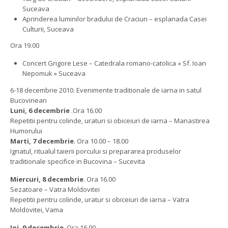
Suceava
Aprinderea luminilor bradului de Craciun – esplanada Casei
Culturii, Suceava
Ora 19.00
Concert Grigore Lese – Catedrala romano-catolica « Sf. Ioan
Nepomuk » Suceava
6-18 decembrie 2010. Evenimente traditionale de iarna in satul
Bucovinean
Luni, 6 decembrie
.Ora 16.00
Repetitii pentru colinde, uraturi si obiceiuri de iarna – Manastirea
Humorului
Marti, 7 decembrie
. Ora 10.00 – 18.00
Ignatul, ritualul taierii porcului si prepararea produselor
traditionale specifice in Bucovina – Sucevita
Miercuri, 8 decembrie
. Ora 16.00
Sezatoare – Vatra Moldovitei
Repetitii pentru colinde, uratur si obiceiuri de iarna – Vatra
Moldovitei, Vama
Joi, 9 decembrie
. Ora 16.00