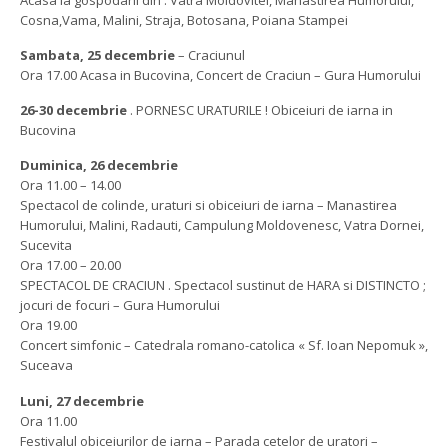
Cosna,Vama, Malini, Straja, Botosana, Poiana Stampei
Sambata, 25 decembrie
– Craciunul
Ora 17.00 Acasa in Bucovina, Concert de Craciun – Gura Humorului
26-30 decembrie
. PORNESC URATURILE ! Obiceiuri de iarna in
Bucovina
Duminica, 26 decembrie
Ora 11.00 – 14.00
Spectacol de colinde, uraturi si obiceiuri de iarna – Manastirea
Humorului, Malini, Radauti, Campulung Moldovenesc, Vatra Dornei,
Sucevita
Ora 17.00 – 20.00
SPECTACOL DE CRACIUN . Spectacol sustinut de HARA si DISTINCTO ;
jocuri de focuri – Gura Humorului
Ora 19.00
Concert simfonic – Catedrala romano-catolica « Sf. Ioan Nepomuk »,
Suceava
Luni, 27 decembrie
Ora 11.00
Festivalul obiceiurilor de iarna – Parada cetelor de uratori –