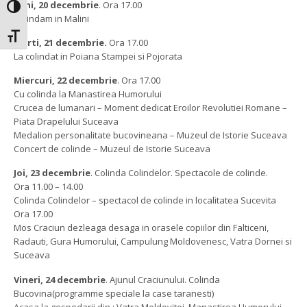
Luni, 20 decembrie
. Ora 17.00
Toggle High Contrast
Colindam in Malini
Toggle Font size
Marti, 21 decembrie.
Ora 17.00
La colindat in Poiana Stampei si Pojorata
Miercuri, 22 decembrie
. Ora 17.00
Cu colinda la Manastirea Humorului
Crucea de lumanari – Moment dedicat Eroilor Revolutiei Romane –
Piata Drapelului Suceava
Medalion personalitate bucovineana – Muzeul de Istorie Suceava
Concert de colinde – Muzeul de Istorie Suceava
Joi, 23 decembrie
. Colinda Colindelor. Spectacole de colinde.
Ora 11.00 – 14.00
Colinda Colindelor – spectacol de colinde in localitatea Sucevita
Ora 17.00
Mos Craciun dezleaga desaga in orasele copiilor din Falticeni,
Radauti, Gura Humorului, Campulung Moldovenesc, Vatra Dornei si
Suceava
Vineri, 24 decembrie
. Ajunul Craciunului. Colinda
Bucovina(programme speciale la case taranesti)
Acasa la gospodarii din : Vatra Moldovitei, Manastirea Humorului,