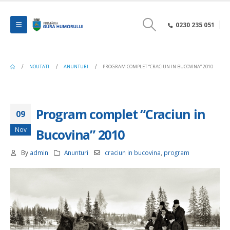
0230 235 051
NOUTATI
ANUNTURI
PROGRAM COMPLET “CRACIUN IN BUCOVINA” 2010
Program complet “Craciun in
09
Nov
Bucovina” 2010
By
admin
Anunturi
craciun in bucovina
,
program