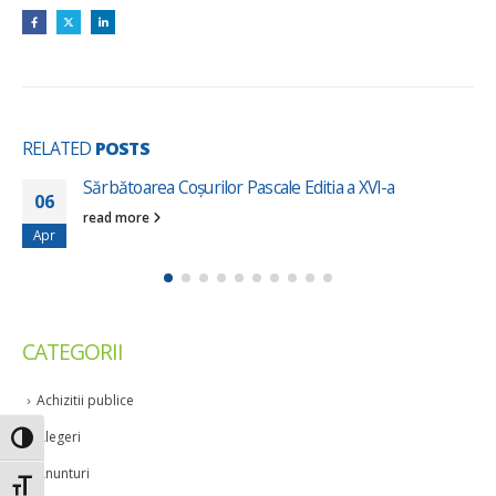
RELATED
POSTS
Sărbătoarea Coșurilor Pascale Editia a XVI-a
06
read more
Apr
CATEGORII
Achizitii publice
Alegeri
Toggle High Contrast
Anunturi
Toggle Font size