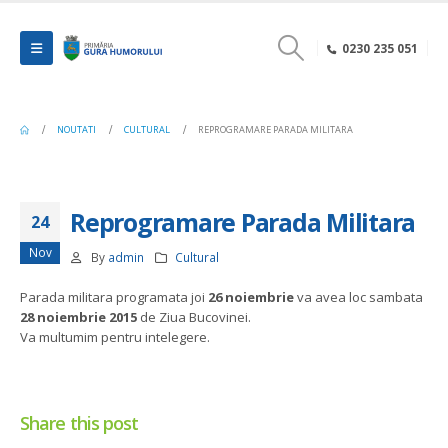
0230 235 051
NOUTATI
CULTURAL
REPROGRAMARE PARADA MILITARA
Reprogramare Parada Militara
24
Nov
By
admin
Cultural
Parada militara programata joi
26 noiembrie
va avea loc sambata
28 noiembrie 2015
de Ziua Bucovinei.
Va multumim pentru intelegere.
Share this post