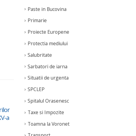
Paste in Bucovina
Primarie
Proiecte Europene
Protectia mediului
Salubritate
Sarbatori de iarna
Situatii de urgenta
SPCLEP
Spitalul Orasenesc
ilor
DRAG DE HUMOR –
Sar
Taxe si Impozite
11
07
XV-a
Concert Extraordinar
Gur
Toamna la Voronet
Jul
Dec
FUEGO
rea
Transport
read more