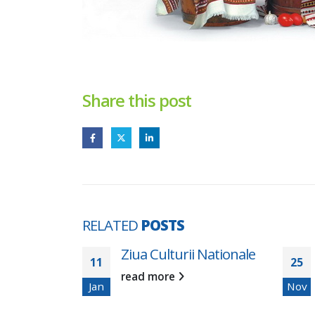
Share this post
RELATED
POSTS
Coșurilor
Ziua Culturii Nationale
11
25
 a XVI-a
read more
Jan
Nov