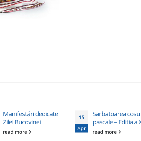
Manifestări dedicate
Sarbatoarea cosur
15
Zilei Bucovinei
pascale – Editia a 
Apr
read more
read more