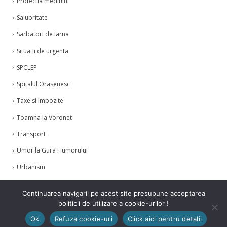
Protectia mediului
Salubritate
Sarbatori de iarna
Situatii de urgenta
SPCLEP
Spitalul Orasenesc
Taxe si Impozite
Toamna la Voronet
Transport
Umor la Gura Humorului
Urbanism
Zilele Humorului
Continuarea navigarii pe acest site presupune acceptarea
politicii de utilizare a cookie-urilor !
Ok
Refuza cookie-uri
Click aici pentru detalii