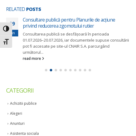
RELATED
POSTS
Consultare publică pentru Planurile de acțiune
29
privind reducerea zgomotului rutier
Toggle High Contrast
Jun
Consultarea publică se desfășoară în perioada
01.07.2026–20.07.2026, iar documentele supuse consultării
Toggle Font size
pot fi accesate pe site-ul CNAIR S.A. parcurgând
următorul...
read more
CATEGORII
Achizitii publice
Alegeri
Anunturi
Asistenta sociala