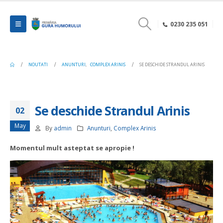
0230 235 051
NOUTATI
ANUNTURI
,
COMPLEX ARINIS
SE DESCHIDE STRANDUL ARINIS
Se deschide Strandul Arinis
02
May
By
admin
Anunturi
,
Complex Arinis
Momentul mult asteptat se apropie !