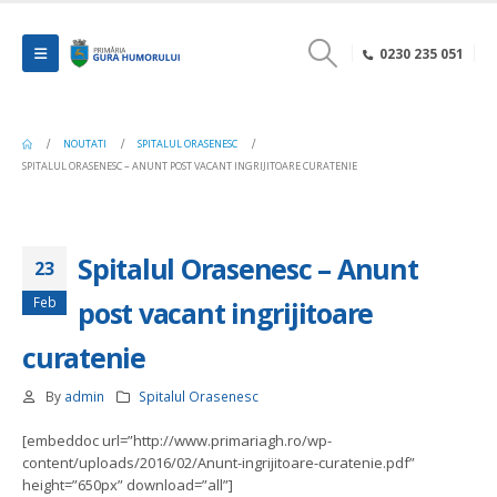
0230 235 051
NOUTATI
SPITALUL ORASENESC
SPITALUL ORASENESC – ANUNT POST VACANT INGRIJITOARE CURATENIE
Spitalul Orasenesc – Anunt
23
Feb
post vacant ingrijitoare
curatenie
By
admin
Spitalul Orasenesc
[embeddoc url=”http://www.primariagh.ro/wp-
content/uploads/2016/02/Anunt-ingrijitoare-curatenie.pdf”
height=”650px” download=”all”]