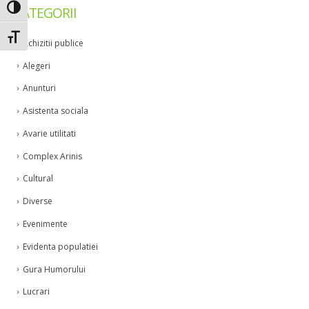
Toggle High Contrast
CATEGORII
Toggle Font size
Achizitii publice
Alegeri
Anunturi
Asistenta sociala
Avarie utilitati
Complex Arinis
Cultural
Diverse
Evenimente
Evidenta populatiei
Gura Humorului
Lucrari