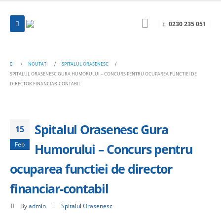
0230 235 051
NOUTATI
SPITALUL ORASENESC
SPITALUL ORASENESC GURA HUMORULUI – CONCURS PENTRU OCUPAREA FUNCTIEI DE
DIRECTOR FINANCIAR-CONTABIL
Spitalul Orasenesc Gura
15
Feb
Humorului – Concurs pentru
ocuparea functiei de director
financiar-contabil
By
admin
Spitalul Orasenesc