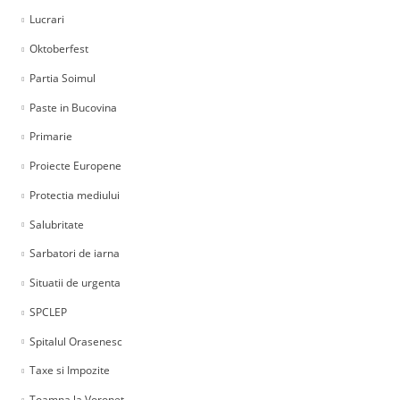
Lucrari
Oktoberfest
Partia Soimul
Paste in Bucovina
Primarie
Proiecte Europene
Protectia mediului
Salubritate
Sarbatori de iarna
Situatii de urgenta
SPCLEP
Spitalul Orasenesc
Taxe si Impozite
Toamna la Voronet