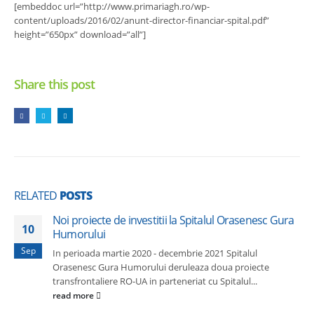
[embeddoc url=”http://www.primariagh.ro/wp-
content/uploads/2016/02/anunt-director-financiar-spital.pdf”
height=”650px” download=”all”]
Share this post
RELATED
POSTS
Noi proiecte de investitii la Spitalul Orasenesc Gura
10
Humorului
Sep
In perioada martie 2020 - decembrie 2021 Spitalul
Orasenesc Gura Humorului deruleaza doua proiecte
transfrontaliere RO-UA in parteneriat cu Spitalul...
read more