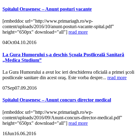
Spitalul Orasenesc – Anunt posturi vacante
[embeddoc url="http://www.primariagh.ro/wp-
content/uploads/2016/10/anunt-posturi-vacante-spital.pdf"
height="650px" download="all"]
read more
04
Oct
04.10.2016
La Gura Humorului s-a deschis Şcoala Postliceală Sanitară
„Medica Studium”
La Gura Humorului a avut loc ieri deschiderea oficială a primei şcoli
postliceale sanitare din acest oraş. Este vorba despre...
read more
07
Sep
07.09.2016
Spitalul Orasenesc – Anunt concurs director medical
[embeddoc url="http://www.primariagh.ro/wp-
content/uploads/2016/09/Anunt-concurs-director-medical.pdf"
height="650px" download="all"]
read more
16
Jun
16.06.2016