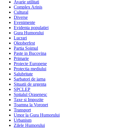
Avarie utilitati
Complex Arinis
Cultural
Diverse
Evenimente
Evidenta populatiei
Gura Humorului
Lucrari
Oktoberfest
Partia Soimul
Paste in Bucovina
Primarie
Proiecte Europene
Protectia mediului
Salubritate
Sarbatori de iarna
Situatii de urgenta
SPCLEP
Spitalul Orasenesc
Taxe si Impozite
Toamna la Voronet
Transport
Umor la Gura Humorului
Urbanism
Zilele Humorului