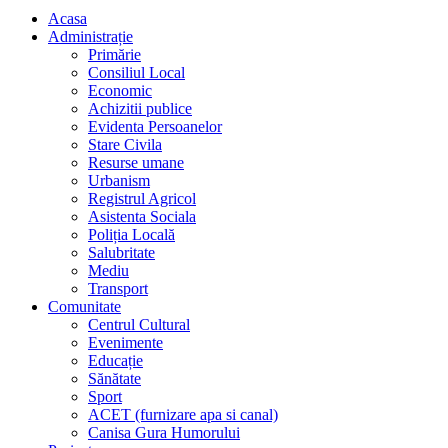
Acasa
Administrație
Primărie
Consiliul Local
Economic
Achizitii publice
Evidenta Persoanelor
Stare Civila
Resurse umane
Urbanism
Registrul Agricol
Asistenta Sociala
Poliția Locală
Salubritate
Mediu
Transport
Comunitate
Centrul Cultural
Evenimente
Educație
Sănătate
Sport
ACET (furnizare apa si canal)
Canisa Gura Humorului