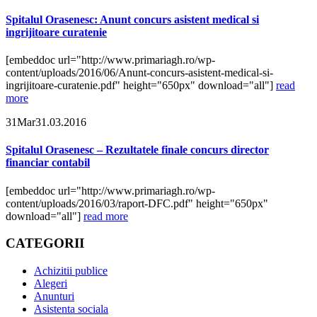
Spitalul Orasenesc: Anunt concurs asistent medical si
ingrijitoare curatenie
[embeddoc url="http://www.primariagh.ro/wp-
content/uploads/2016/06/Anunt-concurs-asistent-medical-si-
ingrijitoare-curatenie.pdf" height="650px" download="all"]
read
more
31
Mar
31.03.2016
Spitalul Orasenesc – Rezultatele finale concurs director
financiar contabil
[embeddoc url="http://www.primariagh.ro/wp-
content/uploads/2016/03/raport-DFC.pdf" height="650px"
download="all"]
read more
CATEGORII
Achizitii publice
Alegeri
Anunturi
Asistenta sociala