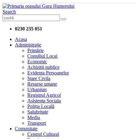
Search
0230 235 051
Acasa
Administrație
Primărie
Consiliul Local
Economic
Achizitii publice
Evidenta Persoanelor
Stare Civila
Resurse umane
Urbanism
Registrul Agricol
Asistenta Sociala
Poliția Locală
Salubritate
Mediu
Transport
Comunitate
Centrul Cultural