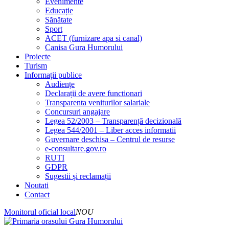
Evenimente
Educație
Sănătate
Sport
ACET (furnizare apa si canal)
Canisa Gura Humorului
Proiecte
Turism
Informații publice
Audiențe
Declarații de avere functionari
Transparenta veniturilor salariale
Concursuri angajare
Legea 52/2003 – Transparență decizională
Legea 544/2001 – Liber acces informatii
Guvernare deschisa – Centrul de resurse
e-consultare.gov.ro
RUTI
GDPR
Sugestii și reclamații
Noutati
Contact
Monitorul oficial local
NOU