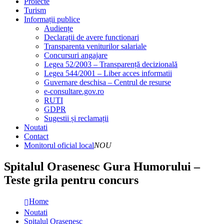
Proiecte
Turism
Informații publice
Audiențe
Declarații de avere functionari
Transparenta veniturilor salariale
Concursuri angajare
Legea 52/2003 – Transparență decizională
Legea 544/2001 – Liber acces informatii
Guvernare deschisa – Centrul de resurse
e-consultare.gov.ro
RUTI
GDPR
Sugestii și reclamații
Noutati
Contact
Monitorul oficial local
NOU
Spitalul Orasenesc Gura Humorului –
Teste grila pentru concurs
Home
Noutati
Spitalul Orasenesc