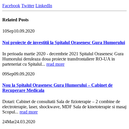
Facebook
Twitter
LinkedIn
Related
Posts
10
Sep
10.09.2020
Noi proiecte de investitii la Spitalul Orasenesc Gura Humorului
In perioada martie 2020 - decembrie 2021 Spitalul Orasenesc Gura
Humorului deruleaza doua proiecte transfrontaliere RO-UA in
parteneriat cu Spitalul...
read more
09
Sep
09.09.2020
Nou la Spitalul Orasenesc Gura Humorului – Cabinet de
Recuperare Medicala
Dotari: Cabinet de consultatii Sala de fizioterapie – 2 combine de
electroterapie, laser, shockwave, MDF Sala de kinetoterapie si masaj
Scopul...
read more
24
Mar
24.03.2020