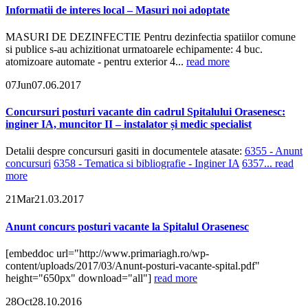
Informatii de interes local – Masuri noi adoptate
MASURI DE DEZINFECTIE Pentru dezinfectia spatiilor comune
si publice s-au achizitionat urmatoarele echipamente: 4 buc.
atomizoare automate - pentru exterior 4...
read more
07
Jun
07.06.2017
Concursuri posturi vacante din cadrul Spitalului Orasenesc:
inginer IA, muncitor II – instalator și medic specialist
Detalii despre concursuri gasiti in documentele atasate:
6355 - Anunt
concursuri
6358 - Tematica si bibliografie - Inginer IA
6357...
read
more
21
Mar
21.03.2017
Anunt concurs posturi vacante la Spitalul Orasenesc
[embeddoc url="http://www.primariagh.ro/wp-
content/uploads/2017/03/Anunt-posturi-vacante-spital.pdf"
height="650px" download="all"]
read more
28
Oct
28.10.2016