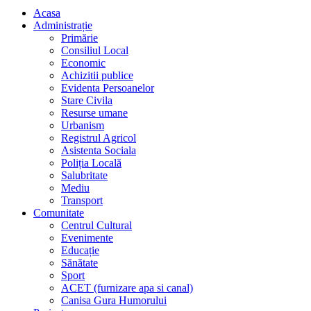
Acasa
Administrație
Primărie
Consiliul Local
Economic
Achizitii publice
Evidenta Persoanelor
Stare Civila
Resurse umane
Urbanism
Registrul Agricol
Asistenta Sociala
Poliția Locală
Salubritate
Mediu
Transport
Comunitate
Centrul Cultural
Evenimente
Educație
Sănătate
Sport
ACET (furnizare apa si canal)
Canisa Gura Humorului