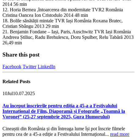
2014 56 min
12. Horia Bernea ,întoarcerea din modernitate TVR2 România
Cristina Oancea Ion Cristodulo 2014 48 min
18. Bolile sănătății mintale TVR Iași România Roxana Bratec,
Cristian Sbângu 2013 29 min
21. Benjamin Fondane – Iași, Paris, Auschwitz TVR Iași România
Andreea Știliuc, Radu Brehulescu, Doru Spulber, Relu Tabără 2013
26,49 min
Share this post
Facebook
Twitter
LinkedIn
Related
Posts
10
Jul
10.07.2025
Au început înscrierile pentru ediția a 45-a a Festivalului
Internațional de Film, Diaporamă și Fotografie „Toamnă la
Voroneț” (25-27 septembrie 2025, Gura Humorului)
Cineaștii din România și din întreaga lume își pot înscrie filmele
pentru cea de a 45-a ediție a Festivalului Internațional...
read more