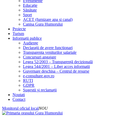
Evenimente
Educație
Sănătate
Sport
ACET (furnizare apa si canal)
Canisa Gura Humorului
Proiecte
Turism
Informații publice
Audiențe
Declarații de avere functionari
Transparenta veniturilor salariale
Concursuri angajare
Legea 52/2003 – Transparență decizională
Legea 544/2001 – Liber acces informatii
Guvernare deschisa – Centrul de resurse
e-consultare.gov.ro
RUTI
GDPR
Sugestii și reclamații
Noutati
Contact
Monitorul oficial local
NOU