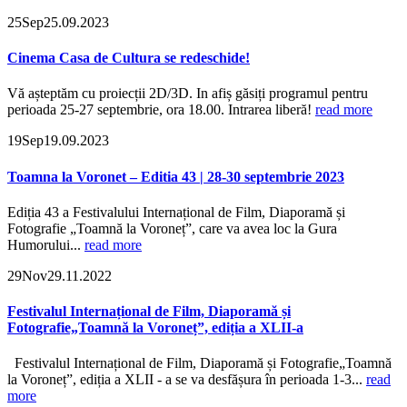
25
Sep
25.09.2023
Cinema Casa de Cultura se redeschide!
Vă așteptăm cu proiecții 2D/3D. In afiș găsiți programul pentru
perioada 25-27 septembrie, ora 18.00. Intrarea liberă!
read more
19
Sep
19.09.2023
Toamna la Voronet – Editia 43 | 28-30 septembrie 2023
Ediția 43 a Festivalului Internațional de Film, Diaporamă și
Fotografie „Toamnă la Voroneț”, care va avea loc la Gura
Humorului...
read more
29
Nov
29.11.2022
Festivalul Internațional de Film, Diaporamă și
Fotografie„Toamnă la Voroneț”, ediția a XLII-a
Festivalul Internațional de Film, Diaporamă și Fotografie„Toamnă
la Voroneț”, ediția a XLII - a se va desfășura în perioada 1-3...
read
more