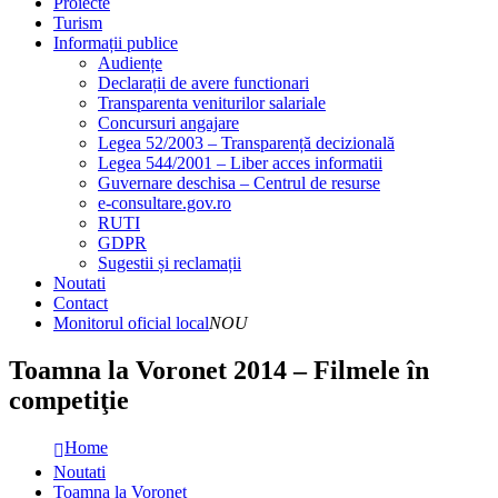
Proiecte
Turism
Informații publice
Audiențe
Declarații de avere functionari
Transparenta veniturilor salariale
Concursuri angajare
Legea 52/2003 – Transparență decizională
Legea 544/2001 – Liber acces informatii
Guvernare deschisa – Centrul de resurse
e-consultare.gov.ro
RUTI
GDPR
Sugestii și reclamații
Noutati
Contact
Monitorul oficial local
NOU
Toamna la Voronet 2014 – Filmele în
competiţie
Home
Noutati
Toamna la Voronet