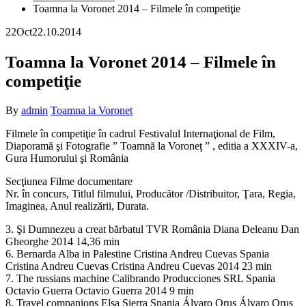
Toamna la Voronet 2014 – Filmele în competiţie
22
Oct
22.10.2014
Toamna la Voronet 2014 – Filmele în
competiţie
By
admin
Toamna la Voronet
Filmele în competiţie în cadrul Festivalul Internaţional de Film,
Diaporamă şi Fotografie ” Toamnă la Voroneţ ” , editia a XXXIV-a,
Gura Humorului şi România
Secţiunea Filme documentare
Nr. în concurs, Titlul filmului, Producător /Distribuitor, Ţara, Regia,
Imaginea, Anul realizării, Durata.
3. Şi Dumnezeu a creat bărbatul TVR România Diana Deleanu Dan
Gheorghe 2014 14,36 min
6. Bernarda Alba in Palestine Cristina Andreu Cuevas Spania
Cristina Andreu Cuevas Cristina Andreu Cuevas 2014 23 min
7. The russians machine Calibrando Producciones SRL Spania
Octavio Guerra Octavio Guerra 2014 9 min
8. Travel companions Elsa Sierra Spania Álvaro Orus Álvaro Orus