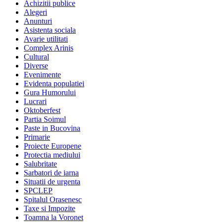
Achizitii publice
Alegeri
Anunturi
Asistenta sociala
Avarie utilitati
Complex Arinis
Cultural
Diverse
Evenimente
Evidenta populatiei
Gura Humorului
Lucrari
Oktoberfest
Partia Soimul
Paste in Bucovina
Primarie
Proiecte Europene
Protectia mediului
Salubritate
Sarbatori de iarna
Situatii de urgenta
SPCLEP
Spitalul Orasenesc
Taxe si Impozite
Toamna la Voronet