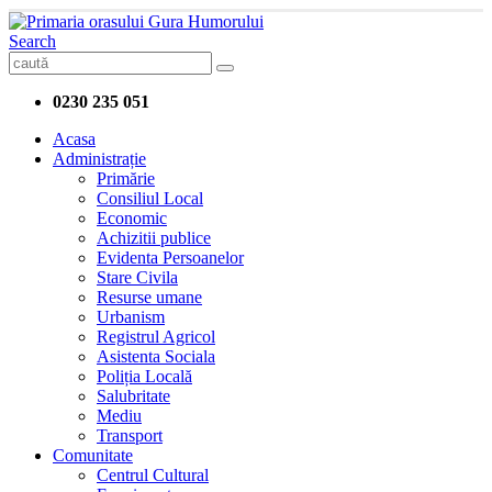
Search
0230 235 051
Acasa
Administrație
Primărie
Consiliul Local
Economic
Achizitii publice
Evidenta Persoanelor
Stare Civila
Resurse umane
Urbanism
Registrul Agricol
Asistenta Sociala
Poliția Locală
Salubritate
Mediu
Transport
Comunitate
Centrul Cultural