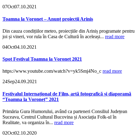
07
Oct
07.10.2021
Toamna la Voronet – Anunț proiecții Arinis
Din cauza condițiilor meteo, proiecțiile din Ariniș programate pentru
joi și vineri, vor rula în Casa de Cultură în aceleași...
read more
04
Oct
04.10.2021
Spot Festival Toamna la Voronet 2021
https://www.youtube.com/watch?v=yk5Smj4No_c
read more
24
Sep
24.09.2021
Festivalul Internațional de Film, artă fotografică și diaporamă
“Toamna la Voroneț” 2021
Primăria Gura Humorului, având ca parteneri Consiliul Județean
Suceava, Centrul Cultural Bucovina și Asociația Folk-ul în
Realitate, va organiza în...
read more
02
Oct
02.10.2020