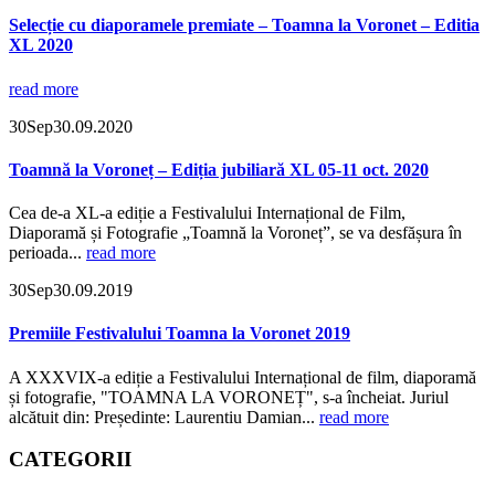
Selecție cu diaporamele premiate – Toamna la Voronet – Editia
XL 2020
read more
30
Sep
30.09.2020
Toamnă la Voroneț – Ediția jubiliară XL 05-11 oct. 2020
Cea de-a XL-a ediție a Festivalului Internațional de Film,
Diaporamă și Fotografie „Toamnă la Voroneț”, se va desfășura în
perioada...
read more
30
Sep
30.09.2019
Premiile Festivalului Toamna la Voronet 2019
A XXXVIX-a ediție a Festivalului Internațional de film, diaporamă
și fotografie, "TOAMNA LA VORONEȚ", s-a încheiat. Juriul
alcătuit din: Președinte: Laurentiu Damian...
read more
CATEGORII