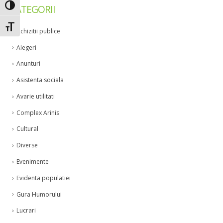
Toggle High Contrast
CATEGORII
Toggle Font size
Achizitii publice
Alegeri
Anunturi
Asistenta sociala
Avarie utilitati
Complex Arinis
Cultural
Diverse
Evenimente
Evidenta populatiei
Gura Humorului
Lucrari