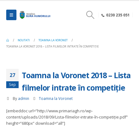
0230 235 051
NOUTATI
TOAMNA LA VORONET
TOAMNA LA VORONET 2018 – LISTA FILMELOR INTRATE ÎN COMPETIȚIE
Toamna la Voronet 2018 – Lista
27
Sep
filmelor intrate în competiție
By
admin
Toamna la Voronet
[embeddoc url=”http://www.primariagh.ro/wp-
content/uploads/2018/09/Lista-filmelor-intrate-în-competiție.pdf”
height=”680px” download=”all”]